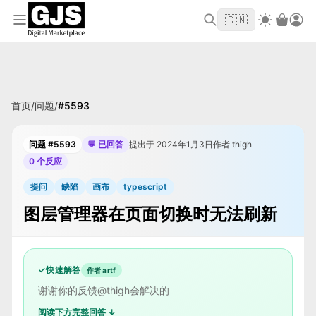
欢迎来到 GJS.MARKET！使用优惠码
首单立
WELCOME2026
🇨🇳
减 $10
首页
/
问题
/
#
5593
问题 #5593
💬 已回答
提出于 2024年1月3日
作者 thigh
0 个反应
提问
缺陷
画布
typescript
图层管理器在页面切换时无法刷新
✓
快速解答
作者 artf
谢谢你的反馈@thigh会解决的
阅读下方完整回答 ↓