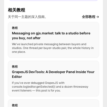
相关教程
关于同一主题的深入指南。
全部教程 →
教程
Messaging on gjs.market: talk to a studio before
you buy, not after
We've launched private messaging between buyers and
studios. One thread per buyer–studio pair, the whole history in
one place.
教程
GrapesJS DevTools: A Developer Panel Inside Your
Editor
If you've ever debugged GrapesJS with
console.log(editor.getSelected()) and a dozen throwaway
event listeners — this post is for you.
教程