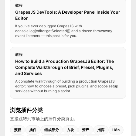
教程
GrapesJS DevTools: A Developer Panel Inside Your
Editor
If you've ever debugged GrapesJS with
console.log(editor.getSelected()) and a dozen throwaway
event listeners — this post is for you.
教程
How to Build a Production GrapesJS Editor: The
Complete Walkthrough of Brief, Preset, Plugins,
and Services
A complete walkthrough of building a production GrapesJS
editor: how to choose a preset, pick plugins, and scope setup
services without burning a sprint.
浏览插件分类
直接跳转到市场上的插件分类页面。
预设
插件
组成部分
方块
资产
指挥
I18n