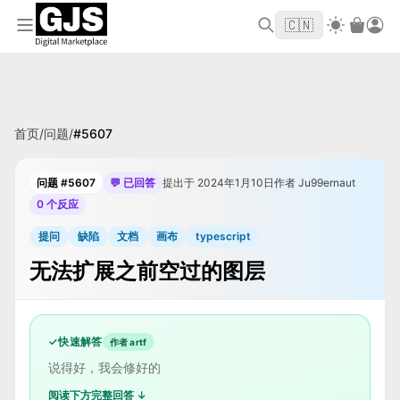
欢迎来到 GJS.MARKET！使用优惠码
首单立
WELCOME2026
🇨🇳
减 $10
首页
/
问题
/
#
5607
问题 #5607
💬 已回答
提出于 2024年1月10日
作者 Ju99ernaut
0 个反应
提问
缺陷
文档
画布
typescript
无法扩展之前空过的图层
✓
快速解答
作者 artf
说得好，我会修好的
阅读下方完整回答 ↓