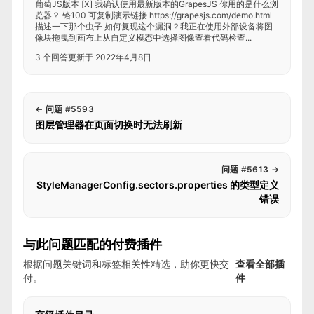
葡萄JS版本 [X] 我确认使用最新版本的GrapesJS 你用的是什么浏
览器？ 铬100 可复制演示链接 https://grapesjs.com/demo.html
描述一下那个虫子 如何复现这个漏洞？我正在使用外部设备将图
像块拖曳到画布上从自定义模态中选择图像查看代码检查...
3 个回答
更新于 2022年4月8日
←
问题 #5593
图层管理器在页面切换时无法刷新
问题 #5613
→
StyleManagerConfig.sectors.properties 的类型定义
错误
与此问题匹配的付费插件
根据问题关键词和标签相关性精选，助你更快交
查看全部插
付。
件