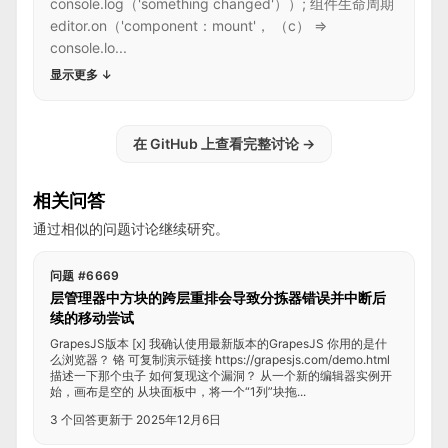
console.log（'something changed'））; 组件生命周期
editor.on（'component：mount'， （c） =>
console.lo...
显示更多
↓
在 GitHub 上查看完整讨论
→
相关问答
通过相似的问题讨论继续研究。
问题 #6669
层管理器中方块的跨层重排会导致分拣器错误并中断后
续的移动尝试
GrapesJS版本 [x] 我确认使用最新版本的GrapesJS 你用的是什
么浏览器？ 铬 可复制演示链接 https://grapesjs.com/demo.html
描述一下那个虫子 如何复现这个漏洞？ 从一个新的编辑器实例开
始，画布是空的 从块面板中，将一个“1列”块拖...
3 个回答
更新于 2025年12月6日