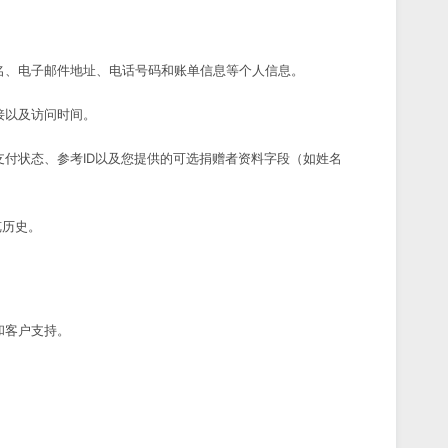
名、电子邮件地址、电话号码和账单信息等个人信息。
接以及访问时间。
付状态、参考ID以及您提供的可选捐赠者资料字段（如姓名
览历史。
和客户支持。