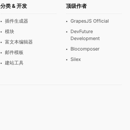
分类 & 开发
顶级作者
插件生成器
GrapesJS Official
模块
DevFuture
Development
富文本编辑器
Blocomposer
邮件模板
Silex
建站工具
邮件订阅
加入 10,000+ 开发者，借助
GrapesJS 更快地交付项目。
获取产品发布、高转化模板和实用指南。无垃圾邮件，只发
送有价值的内容。
订阅