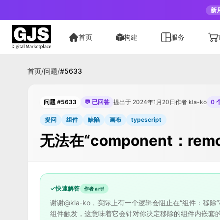
新
首页
构建
服务
首页
/
问题
/
#
5633
问题 #5633
💬 已回答
提出于 2024年1月20日
作者 kla-ko
0 
提问
组件
缺陷
画布
typescript
无法在“component：r
✓
快速解答
作者 artf
谢谢@kla-ko，实际上有一个逻辑会阻止在“组件：移除
组件触发，这意味着它会针对你决定移除的组件内嵌套的组件触