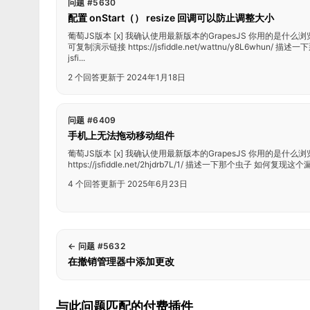
问题 #5630
配置 onStart（） resize 回调可以防止调整大小
葡萄JS版本 [x] 我确认使用最新版本的GrapesJS 你用的是什么浏览器？ 
可复制演示链接 https://jsfiddle.net/wattnu/y8L6whun
jsfi...
2 个回答
更新于 2024年1月18日
问题 #6409
手机上无法拖动移动组件
葡萄JS版本 [x] 我确认使用最新版本的GrapesJS 你用的是什么浏览
https://jsfiddle.net/2hjdrb7L/1/ 描述一下那个虫子 如何复现这个漏洞？
4 个回答
更新于 2025年6月23日
←
问题 #5632
在撤销管理器中添加更改
与此问题匹配的付费插件