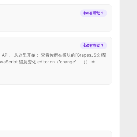
👍
0
有帮助？
👍
0
有帮助？
API。 从这里开始： 查看你所在模块的[GrapesJS文档]
pt 留意变化 editor.on（'change'， （） =>