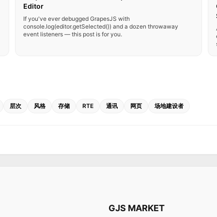
Editor
If you've ever debugged GrapesJS with
console.log(editor.getSelected()) and a dozen throwaway
event listeners — this post is for you.
层次
风格
存储
RTE
通讯
网页
场地建设者
GJS MARKET