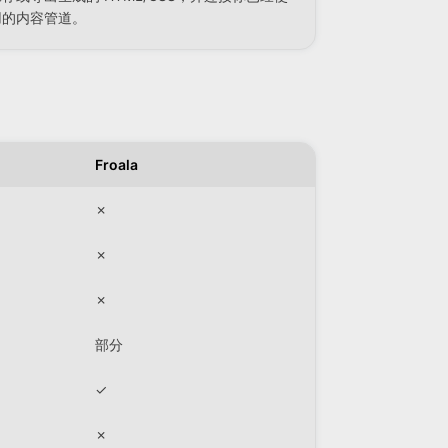
用的内容管道。
Froala
✗
✗
✗
部分
✓
✗