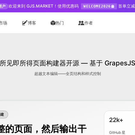
欢迎来到 GJS.MARKET！使用优惠码
首单立减 
用户
WELCOME2026
市场
博客
热门
作者
所见即所得页面构建器开源 — 基于 GrapesJ
超越文本编辑——全页结构和样式控制
构建
22k+
整的页面，然后输出干
GitHub 星