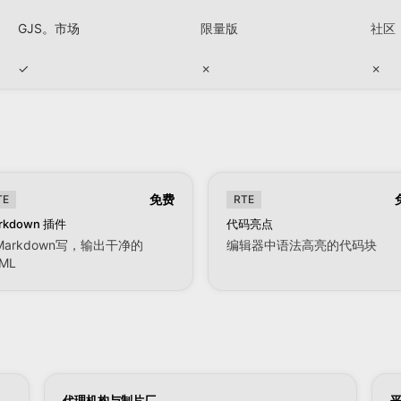
GJS。市场
限量版
社区
✓
✗
✗
免费
TE
RTE
rkdown 插件
代码亮点
Markdown写，输出干净的
编辑器中语法高亮的代码块
ML
代理机构与制片厂