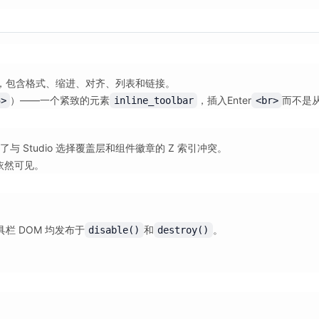
，包含格式、缩进、对齐、列表和链接。
）——一个紧致的元素
，插入Enter
而不是
5>
inline_toolbar
<br>
 Studio 选择覆盖层和组件徽章的 Z 索引冲突。
栏依然可见。
工具栏 DOM 均发布于
和
。
disable()
destroy()