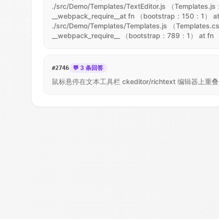
./src/Demo/Templates/TextEditor.js （Templates.
__webpack_require__at fn （bootstrap：150：1） a
./src/Demo/Templates/Templates.js （Templates
__webpack_require__ （bootstrap：789：1） at f
💬 3 条回答
#
2746
鼠标悬停在文本工具栏 ckeditor/richtext 编辑器上重叠