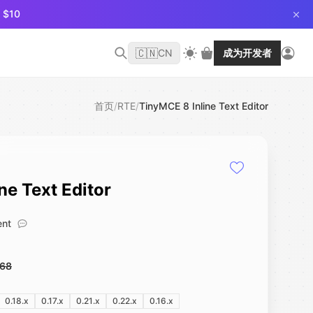
$10
🇨🇳
CN
成为开发者
首页
/
RTE
/
TinyMCE 8 Inline Text Editor
ne Text Editor
ent
.68
0.18.x
0.17.x
0.21.x
0.22.x
0.16.x