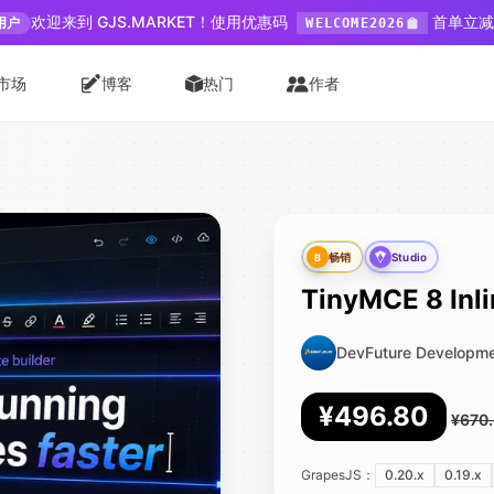
欢迎来到 GJS.MARKET！使用优惠码
首单立减 
用户
WELCOME2026
市场
博客
热门
作者
畅销
Studio
B
TinyMCE 8 Inli
DevFuture Developm
¥496.80
¥670
GrapesJS：
0.20.x
0.19.x