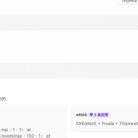
Tinymce
决的。
💬 3 条回答
#
4668
CKEditor5 + Froala + Tinym
es.mjs：1：1） at
 （bootstrap：150：1） at