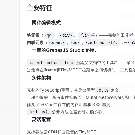
主要特征
两种编辑模式
块元素
（
、
、
等）——完整的工具栏
<p>
<div>
<li>
内联元素
（
，
，
，–
<span>
<a>
<button>
<h1>
<h
一流的GrapesJS Studio支持。
渲染父文档中的工具栏——消除了与
parentToolbar: true
当焦点在iframe和TinyMCE下拉菜单之间切换时，工具
实体架构
完整的TypeScript重写，并导出类型
定义。
.d.ts
干净的拆解：所有事件监听器、MutationObservers 和
修复了 v0.1.x 中存在的内存泄漏和 XSS 漏洞。
公开方法在需要时明确拆除。
destroy()
灵活配置
支持微型云CDN和自托管的TinyMCE。