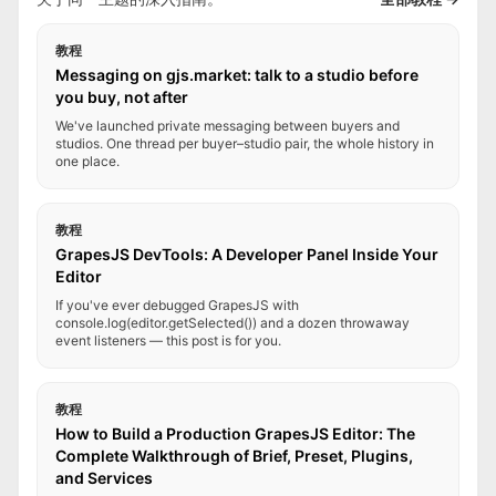
教程
Messaging on gjs.market: talk to a studio before
you buy, not after
We've launched private messaging between buyers and
studios. One thread per buyer–studio pair, the whole history in
one place.
教程
GrapesJS DevTools: A Developer Panel Inside Your
Editor
If you've ever debugged GrapesJS with
console.log(editor.getSelected()) and a dozen throwaway
event listeners — this post is for you.
教程
How to Build a Production GrapesJS Editor: The
Complete Walkthrough of Brief, Preset, Plugins,
and Services