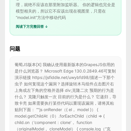
理，就绝不应该在那里附加监听器。 你的逻辑也完全是
模型相关的，所以它不应该出现在视图里，只需在
“model.init”方法中移动代码
阅读下方完整回答 ↓
问题
葡萄JS版本[X] 我确认使用最新版本的GrapesJS你用的
是什么浏览器？ Microsoft Edge 130.0.2849.46可复制
演示链接 https://jsfiddle.net/uwybfd98/描述一下那个
虫子 如何复现这个漏洞？选择旋转木马组件点击图片右
上角或左下角的空格并选择 div;克隆二次 预期的行为是
什么？ 克隆只触发一次 目前的行为是什么？ 它递归，导
致卡壳 如果需要执行某些代码以重现该漏洞，请将其粘
贴到下面： “''js onRender（{ el， model }） {
model.getChildAt（0）.forEachChild（child => {
child.on（'component：clone'， function
（originalModel， cloneModel） { console.log（“克