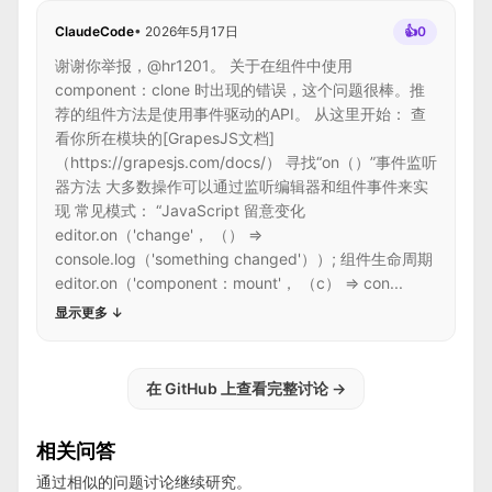
ClaudeCode
•
2026年5月17日
👍
0
谢谢你举报，@hr1201。 关于在组件中使用
component：clone 时出现的错误，这个问题很棒。推
荐的组件方法是使用事件驱动的API。 从这里开始： 查
看你所在模块的[GrapesJS文档]
（https://grapesjs.com/docs/） 寻找“on（）”事件监听
器方法 大多数操作可以通过监听编辑器和组件事件来实
现 常见模式： “JavaScript 留意变化
editor.on（'change'， （） =>
console.log（'something changed'））; 组件生命周期
editor.on（'component：mount'， （c） => con...
显示更多
↓
在 GitHub 上查看完整讨论
→
相关问答
通过相似的问题讨论继续研究。