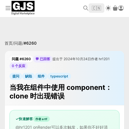
欢迎来到 GJS.MARKET！使用优惠码
首单立
WELCOME2026
🇨🇳
减 $10
首页
/
问题
/
#
6260
问题 #6260
💬 已回答
提出于 2024年10月24日
作者 hr1201
0 个反应
提问
缺陷
组件
typescript
当我在组件中使用 component：
clone 时出现错误
✓
快速解答
作者 artf
@hr1201 onRender可以多次触发，如果你不好好清