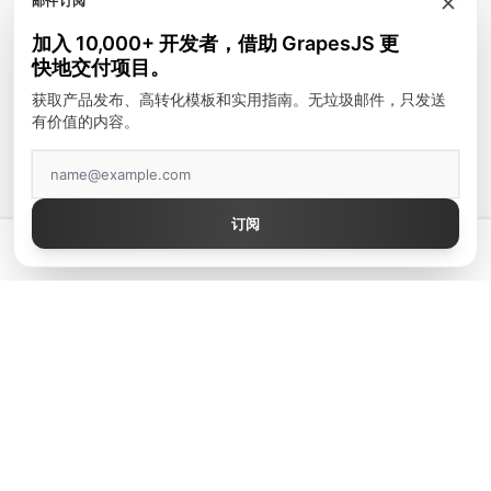
邮件订阅
模块
加入 10,000+ 开发者，借助 GrapesJS 更
富文本编辑器
快地交付项目。
邮件模板
获取产品发布、高转化模板和实用指南。无垃圾邮件，只发送
有价值的内容。
建站工具
顶级作者
订阅
GrapesJS Official
💡 拥有真正好用的 GrapesJS 编辑器 — 起价 $300
DevFuture Development
Blocomposer
Silex
安全支付方式