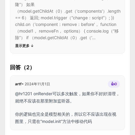
隆”） 如果
（model.getChildAt（0）.get（'components'）.length
== 6） 返回; model.trigger（“change：script”）; })
child.on（'component：remove：before'， function
（model1， removeFn， options） { console.log（“移
除”） if （model.getChildAt（0）.get（'...
显示更多
↓
回答（2）
artf
•
2024年11月1日
👍
0
@hr1201 onRender可以多次触发，如果你不好好清理，
就绝不应该在那里附加监听器。
你的逻辑也完全是模型相关的，所以它不应该出现在视
图里，只需在“model.init”方法中移动代码