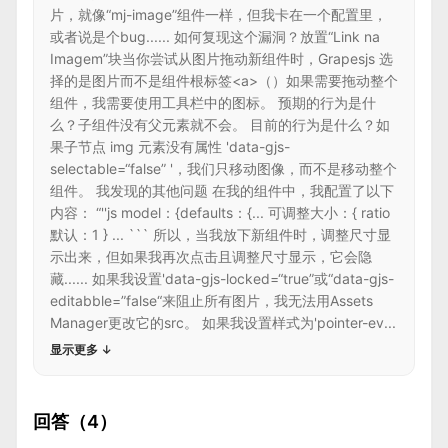
片，就像“mj-image”组件一样，但我卡在一个配置里，
或者说是个bug...... 如何复现这个漏洞？放置“Link na
Imagem”块当你尝试从图片拖动新组件时，Grapesjs 选
择的是图片而不是组件根标签<a>（）如果需要拖动整个
组件，我需要使用工具栏中的图标。 预期的行为是什
么？子组件没有父元素就不会。 目前的行为是什么？如
果子节点 img 元素没有属性 'data-gjs-
selectable=“false” '，我们只移动图像，而不是移动整个
组件。 我发现的其他问题 在我的组件中，我配置了以下
内容： “''js model：{defaults：{... 可调整大小：{ ratio
默认：1 } ... ``` 所以，当我放下新组件时，调整尺寸显
示出来，但如果我再次点击且调整尺寸显示，它会隐
藏...... 如果我设置'data-gjs-locked=“true”或“data-gjs-
editabble=”false“来阻止所有图片，我无法用Assets
Manager更改它的src。 如果我设置样式为'pointer-ev...
显示更多
↓
回答（4）