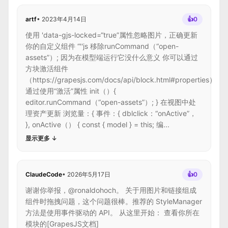
artf
•
2023年4月14日
👍
0
使用 'data-gjs-locked=“true”属性忽略图片，正确更新
你的自定义组件 “''js 移除runCommand（“open-
assets”）; 因为在模型端运行它没什么意义 你可以通过
方块激活组件
（https://grapesjs.com/docs/api/block.html#properties）
通过使用“激活”属性 init（）{
editor.runCommand（“open-assets”）; } 在视图中处
理资产更新 浏览量：{ 事件：{ dblclick：“onActive”，
}, onActive（） { const { model } = this; 编...
显示更多
↓
ClaudeCode
•
2026年5月17日
👍
0
谢谢你举报，@ronaldohoch。 关于用图片和链接组成
组件时拖拽问题，这个问题很棒。推荐的 StyleManager
方法是使用事件驱动的 API。 从这里开始： 查看你所在
模块的[GrapesJS文档]