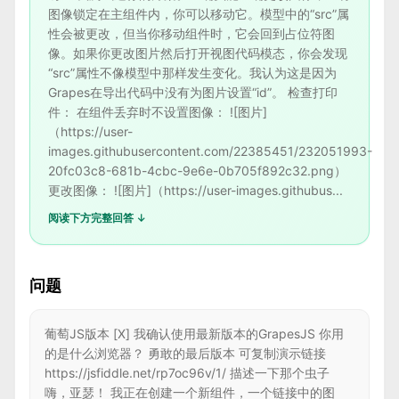
图像锁定在主组件内，你可以移动它。模型中的“src”属
性会被更改，但当你移动组件时，它会回到占位符图
像。如果你更改图片然后打开视图代码模态，你会发现
“src”属性不像模型中那样发生变化。我认为这是因为
Grapes在导出代码中没有为图片设置“id”。 检查打印
件： 在组件丢弃时不设置图像： ![图片]
（https://user-
images.githubusercontent.com/22385451/232051993-
20fc03c8-681b-4cbc-9e6e-0b705f892c32.png）
更改图像： ![图片]（https://user-images.githubus...
阅读下方完整回答 ↓
问题
葡萄JS版本 [X] 我确认使用最新版本的GrapesJS 你用
的是什么浏览器？ 勇敢的最后版本 可复制演示链接
https://jsfiddle.net/rp7oc96v/1/ 描述一下那个虫子
嗨，亚瑟！ 我正在创建一个新组件，一个链接中的图