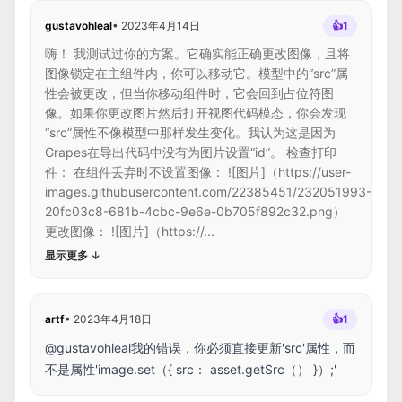
gustavohleal
•
2023年4月14日
👍
1
嗨！ 我测试过你的方案。它确实能正确更改图像，且将
图像锁定在主组件内，你可以移动它。模型中的“src”属
性会被更改，但当你移动组件时，它会回到占位符图
像。如果你更改图片然后打开视图代码模态，你会发现
“src”属性不像模型中那样发生变化。我认为这是因为
Grapes在导出代码中没有为图片设置“id”。 检查打印
件： 在组件丢弃时不设置图像： ![图片]（https://user-
images.githubusercontent.com/22385451/232051993-
20fc03c8-681b-4cbc-9e6e-0b705f892c32.png）
更改图像： ![图片]（https://...
显示更多
↓
artf
•
2023年4月18日
👍
1
@gustavohleal我的错误，你必须直接更新'src'属性，而
不是属性'image.set（{ src： asset.getSrc（） }）;'