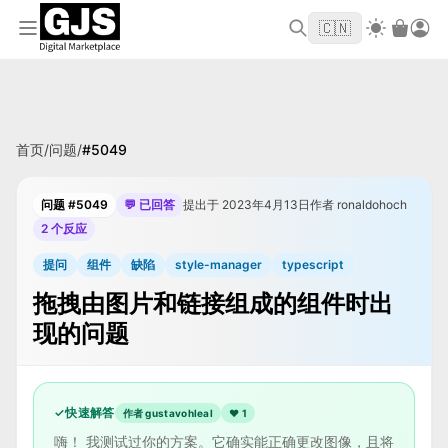
欢迎来到 GJS.MARKET！使用优惠码
首单立
WELCOME2026
🇨🇳
减 $10
首页
/
问题
/
#
5049
问题 #5049
💬 已回答
提出于 2023年4月13日
作者 ronaldohoch
2 个反应
提问
组件
缺陷
style-manager
typescript
拖拽由图片和链接组成的组件时出
现的问题
✓
快速解答
作者 gustavohleal
❤
1
嗨！ 我测试过你的方案。它确实能正确更改图像，且将