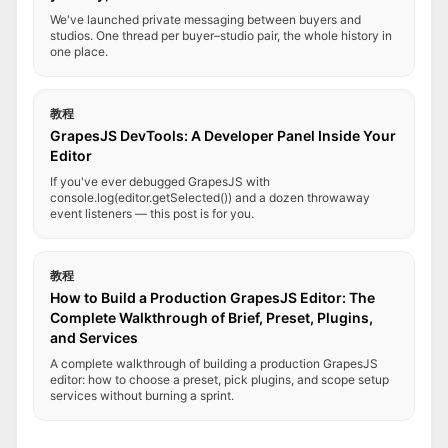
We've launched private messaging between buyers and
studios. One thread per buyer–studio pair, the whole history in
one place.
教程
GrapesJS DevTools: A Developer Panel Inside Your
Editor
If you've ever debugged GrapesJS with
console.log(editor.getSelected()) and a dozen throwaway
event listeners — this post is for you.
教程
How to Build a Production GrapesJS Editor: The
Complete Walkthrough of Brief, Preset, Plugins,
and Services
A complete walkthrough of building a production GrapesJS
editor: how to choose a preset, pick plugins, and scope setup
services without burning a sprint.