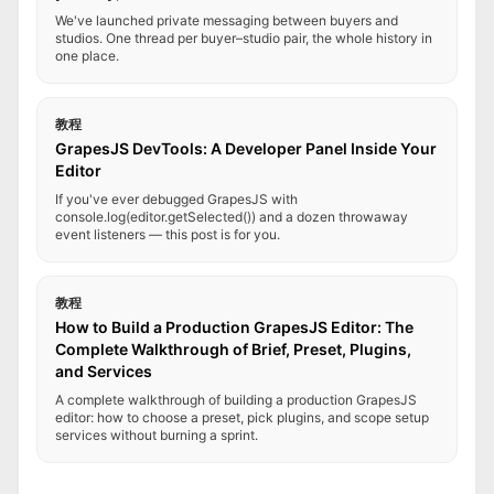
We've launched private messaging between buyers and
studios. One thread per buyer–studio pair, the whole history in
one place.
教程
GrapesJS DevTools: A Developer Panel Inside Your
Editor
If you've ever debugged GrapesJS with
console.log(editor.getSelected()) and a dozen throwaway
event listeners — this post is for you.
教程
How to Build a Production GrapesJS Editor: The
Complete Walkthrough of Brief, Preset, Plugins,
and Services
A complete walkthrough of building a production GrapesJS
editor: how to choose a preset, pick plugins, and scope setup
services without burning a sprint.