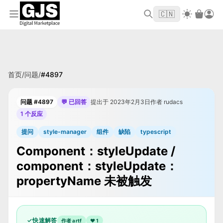
欢迎来到 GJS.MARKET！使用优惠码
首单立
WELCOME2026
🇨🇳
减 $10
首页
/
问题
/
#
4897
问题 #4897
💬 已回答
提出于 2023年2月3日
作者 rudacs
1 个反应
提问
style-manager
组件
缺陷
typescript
Component：styleUpdate /
component：styleUpdate：
propertyName 未被触发
✓
快速解答
作者 artf
❤
1