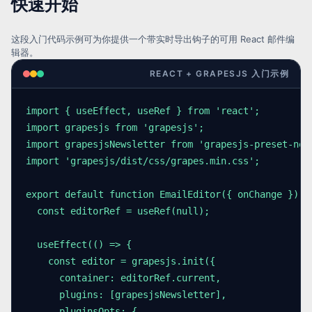
快速开始
这段入门代码示例可为你提供一个带实时导出钩子的可用 React 邮件编
辑器。
REACT + GRAPESJS 入门示例
import { useEffect, useRef } from 'react';

import grapesjs from 'grapesjs';

import grapesjsNewsletter from 'grapesjs-preset-news
import 'grapesjs/dist/css/grapes.min.css';

export default function EmailEditor({ onChange }) {

  const editorRef = useRef(null);

  useEffect(() => {

    const editor = grapesjs.init({

      container: editorRef.current,

      plugins: [grapesjsNewsletter],

      pluginsOpts: {
