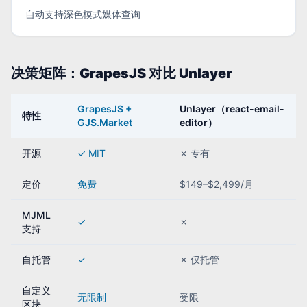
自动支持深色模式媒体查询
决策矩阵：GrapesJS 对比 Unlayer
GrapesJS +
Unlayer（react-email-
特性
GJS.Market
editor）
开源
✓ MIT
✗ 专有
定价
免费
$149–$2,499/月
MJML
✓
✗
支持
自托管
✓
✗ 仅托管
自定义
无限制
受限
区块