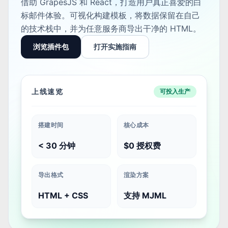
借助 GrapesJS 和 React，打造用户真正喜爱的白
标邮件体验。可视化构建模板，将数据保留在自己
的技术栈中，并为任意服务商导出干净的 HTML。
浏览插件包
打开实施指南
上线速览
可投入生产
搭建时间
核心成本
< 30 分钟
$0 授权费
导出格式
渲染方案
HTML + CSS
支持 MJML