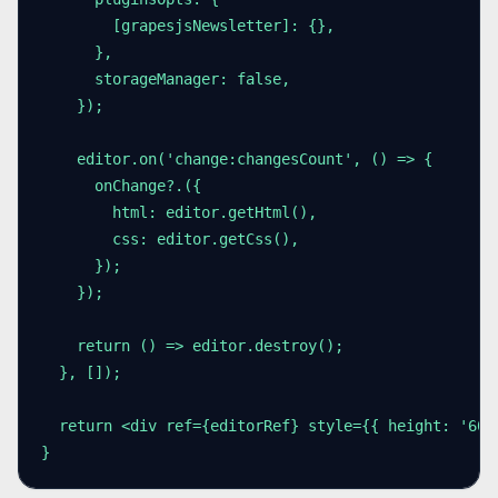
        [grapesjsNewsletter]: {},

      },

      storageManager: false,

    });

    editor.on('change:changesCount', () => {

      onChange?.({

        html: editor.getHtml(),

        css: editor.getCss(),

      });

    });

    return () => editor.destroy();

  }, []);

  return <div ref={editorRef} style={{ height: '600p
}