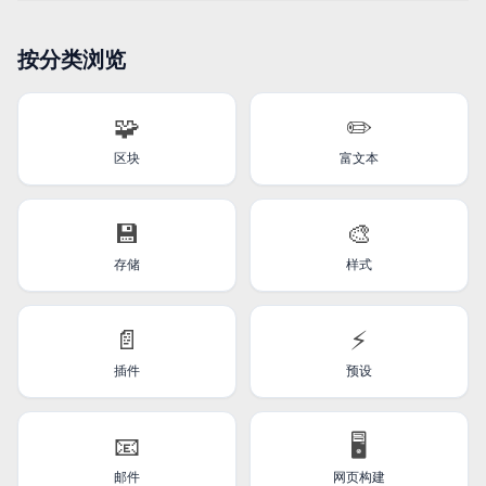
按分类浏览
🧩
✏️
区块
富文本
💾
🎨
存储
样式
📄
⚡
插件
预设
📧
🖥️
邮件
网页构建