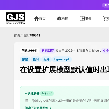
新
首页
构建
服务
首页
/
问题
/
#
6641
问题 #6641
💬 已回答
提出于 2025年11月8日
作者 bilogic
0 
缺陷
提问
组件
typescript
在设置扩展模型默认值时出
✓
快速解答
作者 artf
嘿，@bilogic你的演示似乎用的是正确的 API 来扩展组件，
阅读下方完整回答 ↓