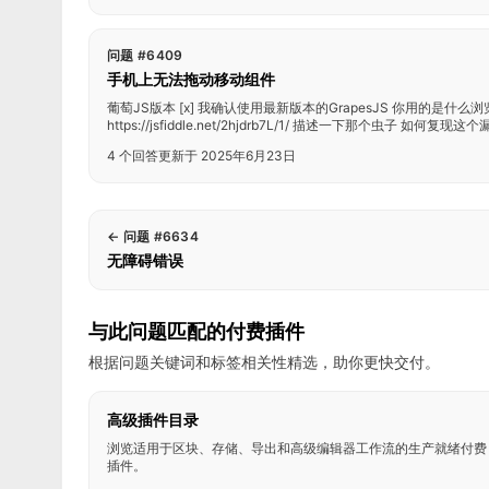
问题 #6409
手机上无法拖动移动组件
葡萄JS版本 [x] 我确认使用最新版本的GrapesJS 你用的是什么浏览
https://jsfiddle.net/2hjdrb7L/1/ 描述一下那个虫子 如何复现这个漏洞？
4 个回答
更新于 2025年6月23日
←
问题 #6634
无障碍错误
与此问题匹配的付费插件
根据问题关键词和标签相关性精选，助你更快交付。
高级插件目录
浏览适用于区块、存储、导出和高级编辑器工作流的生产就绪付费
插件。