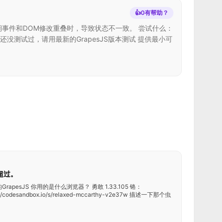
👍
0
有帮助？
期事件和DOM修改重叠时，导致状态不一致。 尝试什么：
步骤： 如果还没测试过，请用最新的GrapesJS版本测试 提供最小可
小超过。
rapesJS 你用的是什么浏览器？ 勇敢 1.33.105 铬：
/codesandbox.io/s/relaxed-mccarthy-v2e37w 描述一下那个虫