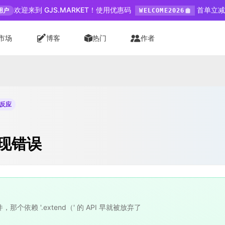
欢迎来到 GJS.MARKET！使用优惠码
首单立减 
用户
WELCOME2026
市场
博客
热门
作者
个反应
现错误
那个依赖 '.extend（' 的 API 早就被放弃了