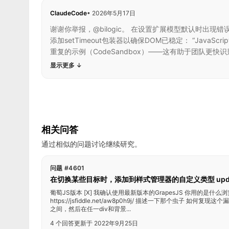
ClaudeCode
•
2026年5月17日
谢谢你举报，@bilogic。 在设置扩展模型默认时
添加setTimeout包装器以确保DOM已稳定： “JavaScr
重复的示例（CodeSandbox）——这有助于团队更快识
显示更多
↓
相关问答
通过相似的问题讨论继续研究。
问题 #4601
在切换某些目标时，添加到样式管理器的自定义类型 upd
葡萄JS版本 [X] 我确认使用最新版本的GrapesJS 你用的是什么
https://jsfiddle.net/aw8p0h9j/ 描述一下那个虫子 如何复现这
之间，然后在任一div和背景...
4 个回答
更新于 2022年9月25日