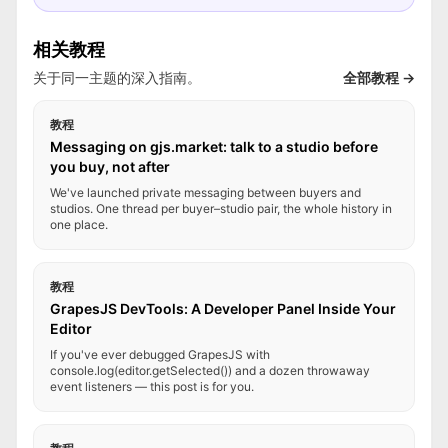
相关教程
关于同一主题的深入指南。
全部教程 →
教程
Messaging on gjs.market: talk to a studio before
you buy, not after
We've launched private messaging between buyers and
studios. One thread per buyer–studio pair, the whole history in
one place.
教程
GrapesJS DevTools: A Developer Panel Inside Your
Editor
If you've ever debugged GrapesJS with
console.log(editor.getSelected()) and a dozen throwaway
event listeners — this post is for you.