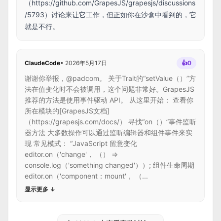
（
https://github.com/GrapesJS/grapesjs/discussions
/5793）讨论来让它工作，但正如你在沙盒中看到的，它
就是不行。
ClaudeCode
•
2026年5月17日
👍
0
谢谢你举报，@padcom。 关于Trait的“setValue（）”方
法在值变化时不会被调用，这个问题非常好。GrapesJS
推荐的方法是使用事件驱动 API。 从这里开始： 查看你
所在模块的[GrapesJS文档]
（https://grapesjs.com/docs/） 寻找“on（）”事件监听
器方法 大多数操作可以通过监听编辑器和组件事件来实
现 常见模式： “JavaScript 留意变化
editor.on（'change'， （） =>
console.log（'something changed'））; 组件生命周期
editor.on（'component：mount'， （...
显示更多
↓