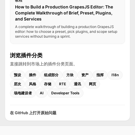
教程
How to Build a Production GrapesJS Editor: The
Complete Walkthrough of Brief, Preset, Plugins,
and Services
A complete walkthrough of building a production GrapesJS
editor: how to choose a preset, pick plugins, and scope setup
services without burning a sprint.
浏览插件分类
直接跳转到市场上的插件分类页面。
预设
插件
组成部分
方块
资产
指挥
I18n
层次
风格
存储
RTE
通讯
网页
场地建设者
AI
Developer Tools
在 GitHub 上打开原始问题