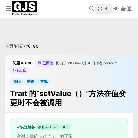
欢迎来到 GJS.MARKET！使用优惠码
首单立
WELCOME2026
🇨🇳
减 $10
首页
/
问题
/
#
6180
问题 #6180
💬 已回答
提出于 2024年9月30日
作者 padcom
1 个反应
提问
缺陷
常规
Trait 的“setValue（）”方法在值变
更时不会被调用
✓
快速解答
作者 padcom
❤
1
谢谢！我确认过了，一切正常！