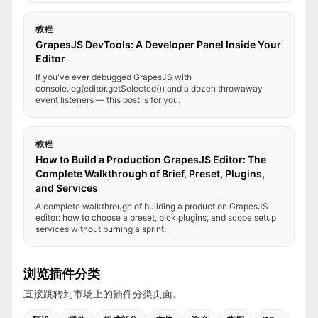
教程
GrapesJS DevTools: A Developer Panel Inside Your
Editor
If you've ever debugged GrapesJS with
console.log(editor.getSelected()) and a dozen throwaway
event listeners — this post is for you.
教程
How to Build a Production GrapesJS Editor: The
Complete Walkthrough of Brief, Preset, Plugins,
and Services
A complete walkthrough of building a production GrapesJS
editor: how to choose a preset, pick plugins, and scope setup
services without burning a sprint.
浏览插件分类
直接跳转到市场上的插件分类页面。