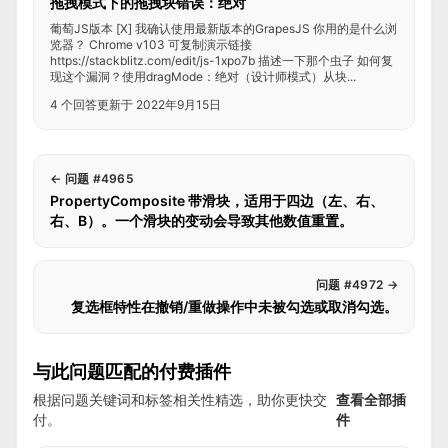
拖拽模式下的拖拽块错误：绝对
葡萄JS版本 [X] 我确认使用最新版本的GrapesJS 你用的是什么浏
览器？ Chrome v103 可复制演示链接
https://stackblitz.com/edit/js-1xpo7b 描述一下那个虫子 如何复
现这个漏洞？使用dragMode：绝对（设计师模式）从块...
4 个回答
更新于 2022年9月15日
←
问题 #4965
PropertyComposite 带滑块，适用于四边（左、右、
右、B）。一个滑块的变动会导致其他数值重置。
问题 #4972
→
复选框特性在撤销/重做操作中未被勾选或取消勾选。
与此问题匹配的付费插件
根据问题关键词和标签相关性精选，助你更快交
查看全部插
付。
件