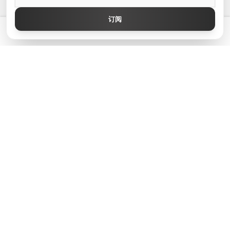
顶级作者
订阅
GrapesJS Official
💡 拥有真正好用的 GrapesJS 编辑器 — 起价 $300
DevFuture Development
Blocomposer
Silex
安全支付方式
GJS.MARKET © 2026 - 版权所有