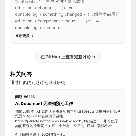
现 常见模式： “JavaScript 留意变化
editor.on（'change'， （） =>
console.log（'something changed'））; 组件生命周期
editor.on（'component：mount'， （c） =>
console.log（'compone...
显示更多
↓
在 GitHub 上查看完整讨论
→
相关问答
通过相似的问题讨论继续研究。
问题 #6116
AsDocument 无法如预期工作
葡萄JS版本 [X] 我确认使用最新版本的GrapesJS 你用的是什么浏
览器？ 铬128 可复制演示链接
https://jsfiddle.net/sammousa/bxgsdc12/11/ 描述一下那个虫子
如何复现这个漏洞？加载一个带有非空 '' 的 HTML 字符串<h...
4 个回答
更新于 2024年9月4日