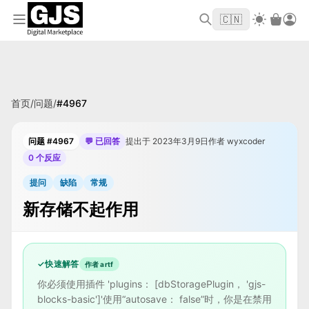
欢迎来到 GJS.MARKET！使用优惠码
首单立
WELCOME2026
🇨🇳
减 $10
首页
/
问题
/
#
4967
问题 #4967
💬 已回答
提出于 2023年3月9日
作者 wyxcoder
0 个反应
提问
缺陷
常规
新存储不起作用
✓
快速解答
作者 artf
你必须使用插件 'plugins： [dbStoragePlugin， 'gjs-
blocks-basic']'使用“autosave： false”时，你是在禁用