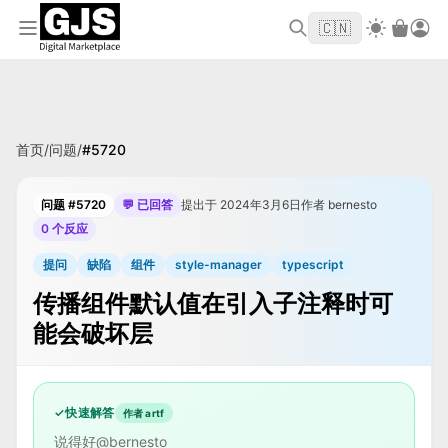
欢迎来到 GJS.MARKET！使用优惠码
首单立
WELCOME2026
🇨🇳
减 $10
首页
/
问题
/
#
5720
问题 #5720
💬 已回答
提出于 2024年3月6日
作者 bernesto
0 个反应
提问
缺陷
组件
style-manager
typescript
传播组件默认值在引入子注释时可
能会破坏层
✓
快速解答
作者 artf
说得好@bernesto