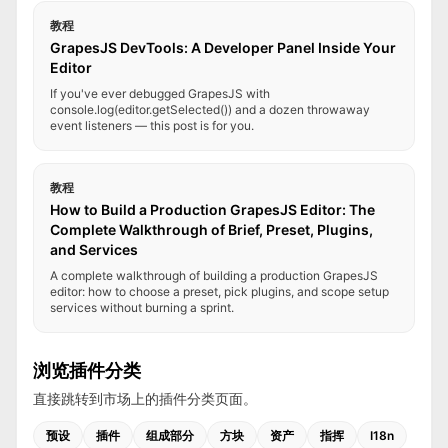
教程
GrapesJS DevTools: A Developer Panel Inside Your
Editor
If you've ever debugged GrapesJS with
console.log(editor.getSelected()) and a dozen throwaway
event listeners — this post is for you.
教程
How to Build a Production GrapesJS Editor: The
Complete Walkthrough of Brief, Preset, Plugins,
and Services
A complete walkthrough of building a production GrapesJS
editor: how to choose a preset, pick plugins, and scope setup
services without burning a sprint.
浏览插件分类
直接跳转到市场上的插件分类页面。
预设
插件
组成部分
方块
资产
指挥
I18n