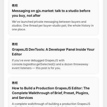
教程
Messaging on gjs.market: talk to a studio before
you buy, not after
We've launched private messaging between buyers and
studios. One thread per buyer–studio pair, the whole history in
one place.
教程
GrapesJS DevTools: A Developer Panel Inside Your
Editor
If you've ever debugged GrapesJS with
console.log(editor.getSelected()) and a dozen throwaway
event listeners — this post is for you.
教程
How to Build a Production GrapesJS Editor: The
Complete Walkthrough of Brief, Preset, Plugins,
and Services
A complete walkthrough of building a production GrapesJS