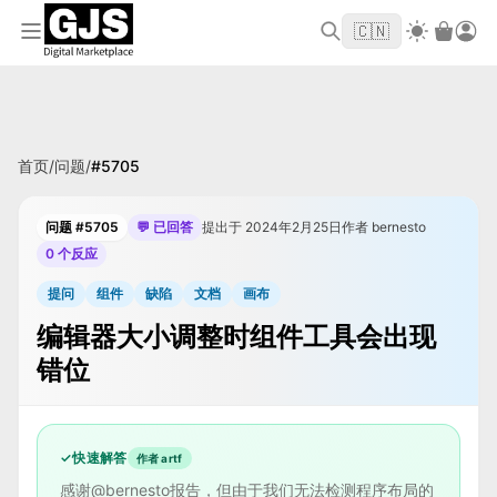
欢迎来到 GJS.MARKET！使用优惠码
首单立
WELCOME2026
🇨🇳
减 $10
首页
/
问题
/
#
5705
问题 #5705
💬 已回答
提出于 2024年2月25日
作者 bernesto
0 个反应
提问
组件
缺陷
文档
画布
编辑器大小调整时组件工具会出现
错位
✓
快速解答
作者 artf
感谢@bernesto报告，但由于我们无法检测程序布局的