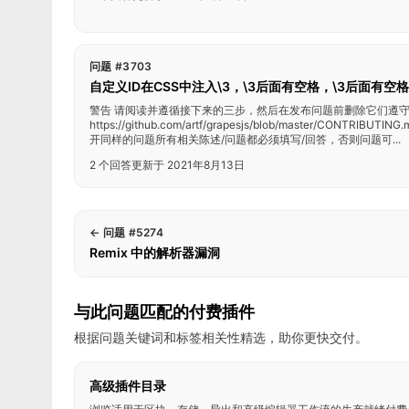
问题 #3703
自定义ID在CSS中注入\3，\3后面有空格，\3后面有空格
警告 请阅读并遵循接下来的三步，然后在发布问题前删除它们遵
https://github.com/artf/grapesjs/blob/master/CON
开同样的问题所有相关陈述/问题都必须填写/回答，否则问题可...
2 个回答
更新于 2021年8月13日
←
问题 #5274
Remix 中的解析器漏洞
与此问题匹配的付费插件
根据问题关键词和标签相关性精选，助你更快交付。
高级插件目录