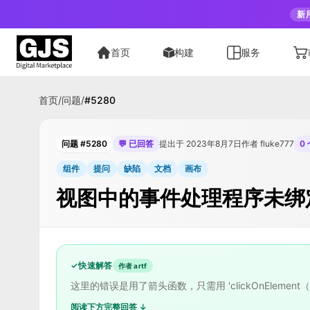
新
首页
构建
服务
首页
/
问题
/
#
5280
问题 #5280
💬 已回答
提出于 2023年8月7日
作者 fluke777
0
组件
提问
缺陷
文档
画布
视图中的事件处理程序未绑
✓
快速解答
作者 artf
这里的错误是用了箭头函数，只需用 'clickOnElement（
阅读下方完整回答 ↓