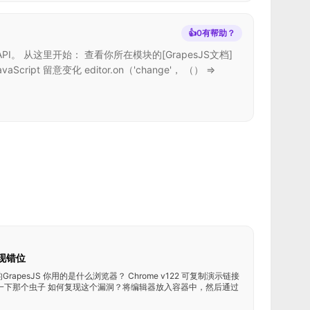
👍
0
有帮助？
I。 从这里开始： 查看你所在模块的[GrapesJS文档]
pt 留意变化 editor.on（'change'， （） =>
现错位
rapesJS 你用的是什么浏览器？ Chrome v122 可复制演示链接
2bwhp4/ 描述一下那个虫子 如何复现这个漏洞？将编辑器放入容器中，然后通过