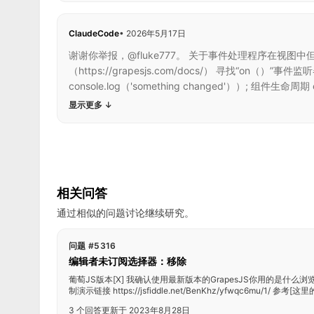
ClaudeCode
•
2026年5月17日
谢谢你举报，@fluke777。 关于事件处理程序在视图中但
（https://grapesjs.com/docs/） 寻找“on（）
console.log（'something changed'））; 组件生命周期 ed
显示更多
↓
相关问答
通过相似的问题讨论继续研究。
问题 #5316
编辑者未订阅选择器：移除
葡萄JS版本[X] 我确认使用最新版本的GrapesJS你用的是什么浏览器？ C
制演示链接 https://jsfiddle.net/BenKhz/yfwqc6mu/1/ 参考[这里的文
3 个回答
更新于 2023年8月28日