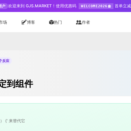
欢迎来到 GJS.MARKET！使用优惠码
首单立减 
用户
WELCOME2026
市场
博客
热门
作者
 个反应
定到组件
） {' 来替代它