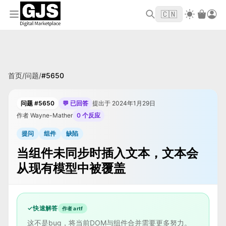
欢迎来到 GJS.MARKET！使用优惠码
首单立
WELCOME2026
🇨🇳
减 $10
首页
/
问题
/
#
5650
问题 #5650
💬 已回答
提出于 2024年1月29日
作者 Wayne-Mather
0 个反应
提问
组件
缺陷
当组件未同步时插入文本，文本会
从现有模型中被覆盖
✓
快速解答
作者 artf
这不是bug，将当前DOM与组件合并需要更多努力。