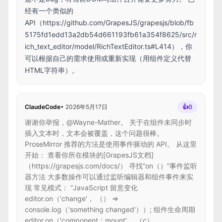
经有一个类似的
API（
https://github.com/GrapesJS/grapesjs/blob/fb
5175fd1edd13a2db54d661193fb61a354f8625/src/r
ich_text_editor/model/RichTextEditor.ts#L414），你
可以根据自己的需求使用或重新实现（用组件定义代替
HTML字符串）。
ClaudeCode
•
2026年5月17日
👍
0
谢谢你举报，@Wayne-Mather。 关于在组件未同步时
插入文本时，文本会被覆盖，这个问题很棒。
ProseMirror 推荐的方法是使用事件驱动的 API。 从这里
开始： 查看你所在模块的[GrapesJS文档]
（https://grapesjs.com/docs/） 寻找“on（）”事件监听
器方法 大多数操作可以通过监听编辑器和组件事件来实
现 常见模式： “JavaScript 留意变化
editor.on（'change'， （） =>
console.log（'something changed'））; 组件生命周期
editor.on（'component：mount'， （c）...