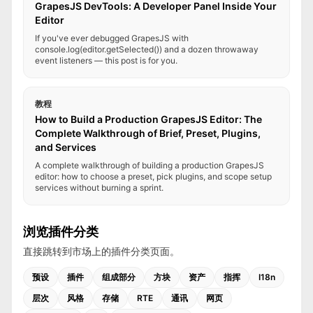
GrapesJS DevTools: A Developer Panel Inside Your
Editor
If you've ever debugged GrapesJS with
console.log(editor.getSelected()) and a dozen throwaway
event listeners — this post is for you.
教程
How to Build a Production GrapesJS Editor: The
Complete Walkthrough of Brief, Preset, Plugins,
and Services
A complete walkthrough of building a production GrapesJS
editor: how to choose a preset, pick plugins, and scope setup
services without burning a sprint.
浏览插件分类
直接跳转到市场上的插件分类页面。
预设
插件
组成部分
方块
资产
指挥
I18n
层次
风格
存储
RTE
通讯
网页