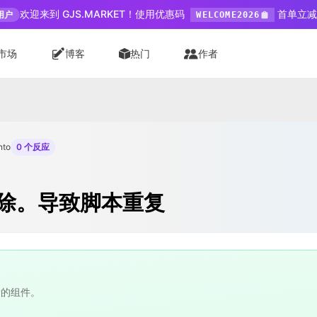
欢迎来到 GJS.MARKET！使用优惠码
首单立减 
用户
WELCOME2026
市场
博客
热门
作者
nto
0 个反应
除。导致脚本重复
新的组件。