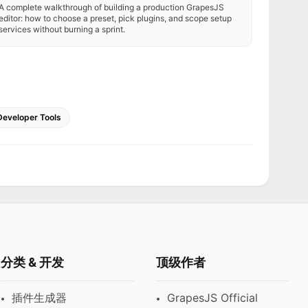
A complete walkthrough of building a production GrapesJS
editor: how to choose a preset, pick plugins, and scope setup
services without burning a sprint.
Developer Tools
分类 & 开发
顶级作者
插件生成器
GrapesJS Official