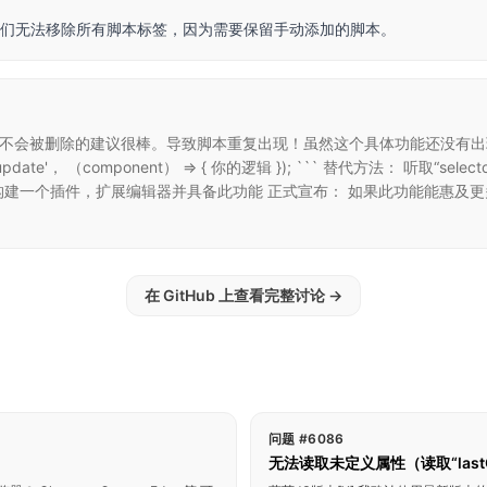
们无法移除所有脚本标签，因为需要保留手动添加的脚本。
组件脚本不会被删除的建议很棒。导致脚本重复出现！虽然这个具体功能还没有
：update'， （component） => { 你的逻辑 }); ``` 替代方法： 听取“sel
 构建一个插件，扩展编辑器并具备此功能 正式宣布： 如果此功能能惠及更多用
在 GitHub 上查看完整讨论
→
问题 #6086
无法读取未定义属性（读取“last