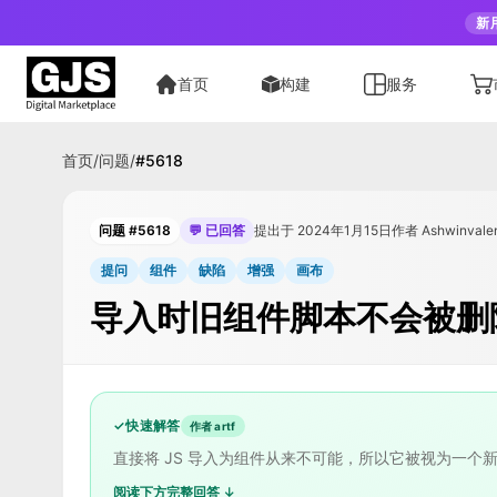
新
首页
构建
服务
首页
/
问题
/
#
5618
问题 #5618
💬 已回答
提出于 2024年1月15日
作者 Ashwinvale
提问
组件
缺陷
增强
画布
导入时旧组件脚本不会被删
✓
快速解答
作者 artf
直接将 JS 导入为组件从来不可能，所以它被视为一个
阅读下方完整回答 ↓