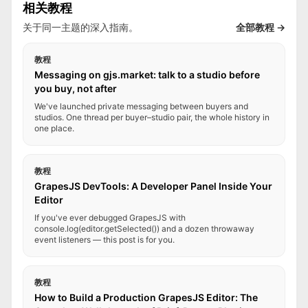
相关教程
关于同一主题的深入指南。
全部教程 →
教程
Messaging on gjs.market: talk to a studio before
you buy, not after
We've launched private messaging between buyers and
studios. One thread per buyer–studio pair, the whole history in
one place.
教程
GrapesJS DevTools: A Developer Panel Inside Your
Editor
If you've ever debugged GrapesJS with
console.log(editor.getSelected()) and a dozen throwaway
event listeners — this post is for you.
教程
How to Build a Production GrapesJS Editor: The