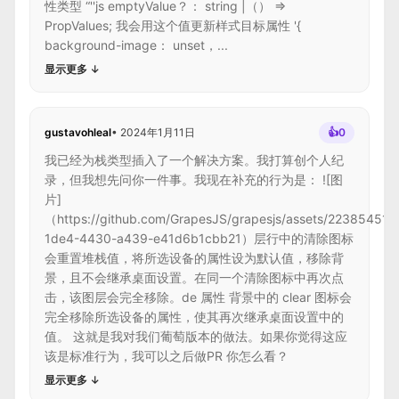
性类型 “''js emptyValue？： string |（） =>
PropValues; 我会用这个值更新样式目标属性 '{
background-image： unset，...
显示更多
↓
gustavohleal
•
2024年1月11日
👍
0
我已经为栈类型插入了一个解决方案。我打算创个人纪
录，但我想先问你一件事。我现在补充的行为是： ![图
片]
（https://github.com/GrapesJS/grapesjs/assets/22385451/
1de4-4430-a439-e41d6b1cbb21）层行中的清除图标
会重置堆栈值，将所选设备的属性设为默认值，移除背
景，且不会继承桌面设置。在同一个清除图标中再次点
击，该图层会完全移除。de 属性 背景中的 clear 图标会
完全移除所选设备的属性，使其再次继承桌面设置中的
值。 这就是我对我们葡萄版本的做法。如果你觉得这应
该是标准行为，我可以之后做PR 你怎么看？
显示更多
↓