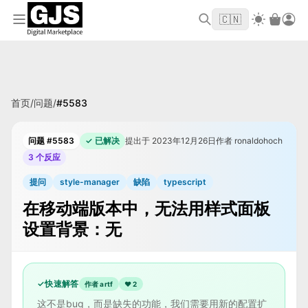
欢迎来到 GJS.MARKET！使用优惠码
首单立
WELCOME2026
🇨🇳
减 $10
首页
/
问题
/
#
5583
问题 #5583
✓ 已解决
提出于 2023年12月26日
作者 ronaldohoch
3 个反应
提问
style-manager
缺陷
typescript
在移动端版本中，无法用样式面板
设置背景：无
✓
快速解答
作者 artf
❤
2
这不是bug，而是缺失的功能，我们需要用新的配置扩