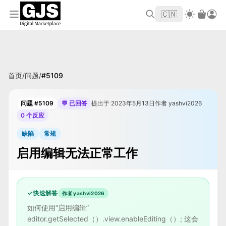
欢迎来到 GJS.MARKET！使用优惠码
首单立
WELCOME2026
🇨🇳
减 $10
首页
/
问题
/
#
5109
问题 #5109
💬 已回答
提出于 2023年5月13日
作者 yashvi2026
0 个反应
缺陷
常规
启用编辑无法正常工作
✓
快速解答
作者 yashvi2026
如何使用“启用编辑”
editor.getSelected（）.view.enableEditing（）; 这会