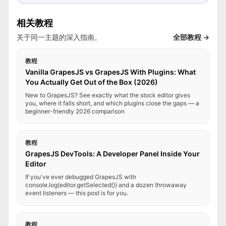
相关教程
关于同一主题的深入指南。
全部教程 →
教程
Vanilla GrapesJS vs GrapesJS With Plugins: What
You Actually Get Out of the Box (2026)
New to GrapesJS? See exactly what the stock editor gives
you, where it falls short, and which plugins close the gaps — a
beginner-friendly 2026 comparison
教程
GrapesJS DevTools: A Developer Panel Inside Your
Editor
If you've ever debugged GrapesJS with
console.log(editor.getSelected()) and a dozen throwaway
event listeners — this post is for you.
教程