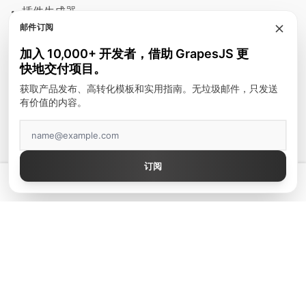
插件生成器
邮件订阅
模块
加入 10,000+ 开发者，借助 GrapesJS 更
富文本编辑器
快地交付项目。
邮件模板
获取产品发布、高转化模板和实用指南。无垃圾邮件，只发送
有价值的内容。
建站工具
顶级作者
订阅
GrapesJS Official
💡 拥有真正好用的 GrapesJS 编辑器 — 起价 $300
DevFuture Development
Blocomposer
Silex