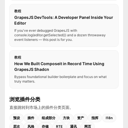
教程
GrapesJS DevTools: A Developer Panel Inside Your
Editor
If you've ever debugged GrapesJS with
console.log(editor.getSelected()) and a dozen throwaway
event listeners — this post is for you.
教程
How We Built Composeit in Record Time Using
GrapesJS Shadcn
Bypass foundational builder boilerplate and focus on what
truly matters.
浏览插件分类
直接跳转到市场上的插件分类页面。
预设
插件
组成部分
方块
资产
指挥
I18n
层次
风格
存储
RTE
通讯
网页