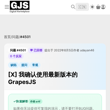
欢迎来到 GJS.MARKET！使用优惠码
首单立
WELCOME2026
🇨🇳
减 $10
首页
/
问题
/
#
4501
问题 #4501
💬 已回答
提出于 2022年8月5日
作者 udayan46
0 个反应
缺陷
提问
常规
[X] 我确认使用最新版本的
GrapesJS
✓
快速解答
作者 artf
如果你无法提供可复现的演示，请不要打开BUG问题。