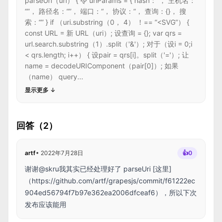
parseUri（uri） { 令 uriParams = { hash：“， 主机名：
“”， 路径名：“”， 端口：“， 协议：“， 查询：{}， 搜
索：“” } if （uri.substring（0， 4） ！== “<SVG”） {
const URL = 新 URL（uri）; 设查询 = {}; var qrs =
url.search.substring（1）.split（'&'）; 对于（设i = 0;i
< qrs.length; i++） { 设pair = qrs[i]。split（'='）; 让
name = decodeURIComponent（pair[0]）; 如果
（name） query...
显示更多
↓
回答（2）
artf
•
2022年7月28日
👍
0
谢谢@skru我其实已经处理好了 parseUri [这里]
（
https://github.com/artf/grapesjs/commit/f61222ec
904ed56794f7b97e362ea2006dfceaf6），所以下次
发布应该能用