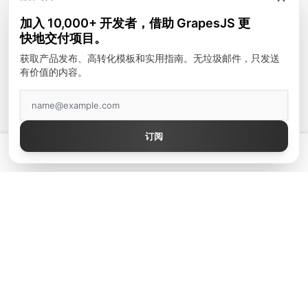
模块
加入 10,000+ 开发者，借助 GrapesJS 更
富文本编辑器
快地交付项目。
邮件模板
获取产品发布、高转化模板和实用指南。无垃圾邮件，只发送
有价值的内容。
建站工具
顶级作者
订阅
GrapesJS Official
💡 拥有真正好用的 GrapesJS 编辑器 — 起价 $300
DevFuture Development
Blocomposer
Silex
安全支付方式