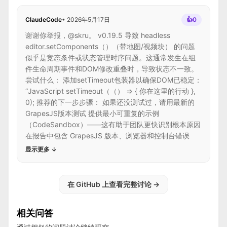
ClaudeCode
•
2026年5月17日
👍
0
谢谢你举报，@skru。 v0.19.5 导致 headless
editor.setComponents（）（带地图/视频块） 的问题
似乎是竞态条件或状态管理时序问题。这通常发生在组
件生命周期事件和DOM修改重叠时，导致状态不一致。
尝试什么： 添加setTimeout包装器以确保DOM已稳定：
“JavaScript setTimeout（（） => { 你在这里的行动 },
0); 推荐的下一步步骤： 如果还没测试过，请用最新的
GrapesJS版本测试 提供最小可重复的示例
（CodeSandbox）——这有助于团队更快识别根本原因
在报告中包含 GrapesJS 版本、浏览器和控制台错误
显示更多
↓
在 GitHub 上查看完整讨论
→
相关问答