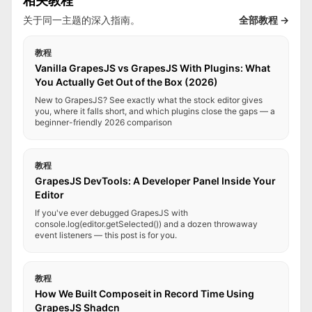
相关教程
关于同一主题的深入指南。
全部教程 →
教程
Vanilla GrapesJS vs GrapesJS With Plugins: What
You Actually Get Out of the Box (2026)
New to GrapesJS? See exactly what the stock editor gives
you, where it falls short, and which plugins close the gaps — a
beginner-friendly 2026 comparison
教程
GrapesJS DevTools: A Developer Panel Inside Your
Editor
If you've ever debugged GrapesJS with
console.log(editor.getSelected()) and a dozen throwaway
event listeners — this post is for you.
教程
How We Built Composeit in Record Time Using
GrapesJS Shadcn