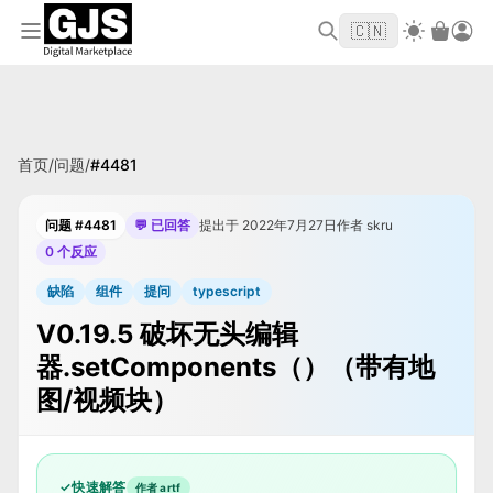
欢迎来到 GJS.MARKET！使用优惠码
首单立
WELCOME2026
🇨🇳
减 $10
首页
/
问题
/
#
4481
问题 #4481
💬 已回答
提出于 2022年7月27日
作者 skru
0 个反应
缺陷
组件
提问
typescript
V0.19.5 破坏无头编辑
器.setComponents（）（带有地
图/视频块）
✓
快速解答
作者 artf