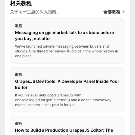
相关教程
关于同一主题的深入指南。
全部教程 →
教程
Messaging on gjs.market: talk to a studio before
you buy, not after
We've launched private messaging between buyers and
studios. One thread per buyer–studio pair, the whole history in
one place.
教程
GrapesJS DevTools: A Developer Panel Inside Your
Editor
If you've ever debugged GrapesJS with
console.log(editor.getSelected()) and a dozen throwaway
event listeners — this post is for you.
教程
How to Build a Production GrapesJS Editor: The