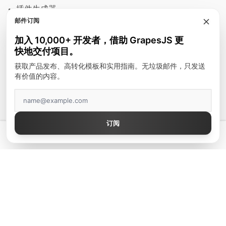
插件生成器
邮件订阅
模块
加入 10,000+ 开发者，借助 GrapesJS 更
富文本编辑器
快地交付项目。
邮件模板
获取产品发布、高转化模板和实用指南。无垃圾邮件，只发送
有价值的内容。
建站工具
顶级作者
订阅
GrapesJS Official
💡 拥有真正好用的 GrapesJS 编辑器 — 起价 $300
DevFuture Development
Blocomposer
Silex