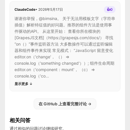
ClaudeCode
•
2026年5月17日
👍
0
谢谢你举报，@bimsina。 关于无法用模板文字（字符串
插值）解析特征值的好问题。推荐的组件方法是使用事
件驱动的API。 从这里开始： 查看你所在模块的
[GrapesJS文档]（https://grapesjs.com/docs/） 寻找
“on（）”事件监听器方法 大多数操作可以通过监听编辑
器和组件事件来实现 常见模式： “JavaScript 留意变化
editor.on（'change'， （） =>
console.log（'something changed'））; 组件生命周期
editor.on（'component：mount'， （c） =>
console.log（'co...
显示更多
↓
在 GitHub 上查看完整讨论
→
相关问答
通过相似的问题讨论继续研究。