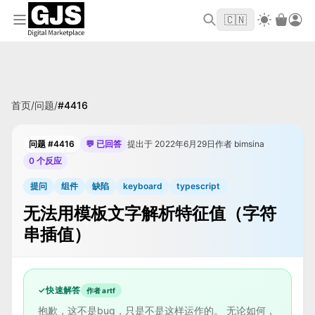
欢迎来到 GJS.MARKET！使用优惠码
首单立
WELCOME2026
🇨🇳
减 $10
首页
/
问题
/
#
4416
问题 #4416
💬 已回答
提出于 2022年6月29日
作者 bimsina
0 个反应
提问
组件
缺陷
keyboard
typescript
无法用模板文字解析特征值（字符
串插值）
✓
快速解答
作者 artf
抱歉，这不是bug，只是不是这样运作的。 无论如何，