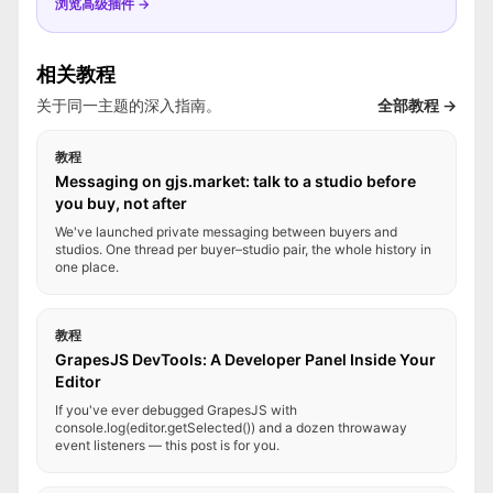
浏览高级插件 →
相关教程
关于同一主题的深入指南。
全部教程 →
教程
Messaging on gjs.market: talk to a studio before
you buy, not after
We've launched private messaging between buyers and
studios. One thread per buyer–studio pair, the whole history in
one place.
教程
GrapesJS DevTools: A Developer Panel Inside Your
Editor
If you've ever debugged GrapesJS with
console.log(editor.getSelected()) and a dozen throwaway
event listeners — this post is for you.