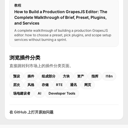
教程
How to Build a Production GrapesJS Editor: The
Complete Walkthrough of Brief, Preset, Plugins,
and Services
A complete walkthrough of building a production GrapesJS
editor: how to choose a preset, pick plugins, and scope setup
services without burning a sprint.
浏览插件分类
直接跳转到市场上的插件分类页面。
预设
插件
组成部分
方块
资产
指挥
I18n
层次
风格
存储
RTE
通讯
网页
场地建设者
AI
Developer Tools
在 GitHub 上打开原始问题