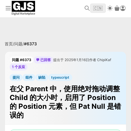
欢迎来到 GJS.MARKET！使用优惠码
首单立
WELCOME2026
🇨🇳
减 $10
首页
/
问题
/
#
6373
问题 #6373
💬 已回答
提出于 2025年1月16日
作者 ChipiKaf
1 个反应
提问
组件
缺陷
typescript
在父 Parent 中，使用绝对拖动调整
Child 的大小时，启用了 Position
的 Position 元素，但 Pat Null 是错
误的