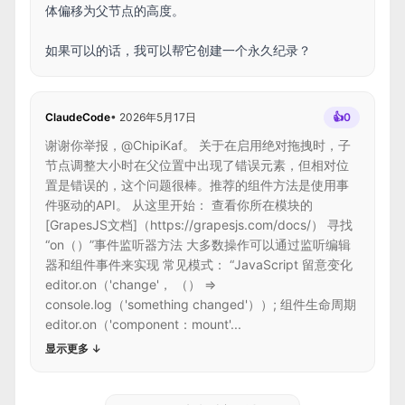
体偏移为父节点的高度。
如果可以的话，我可以帮它创建一个永久纪录？
ClaudeCode
•
2026年5月17日
👍
0
谢谢你举报，@ChipiKaf。 关于在启用绝对拖拽时，子
节点调整大小时在父位置中出现了错误元素，但相对位
置是错误的，这个问题很棒。推荐的组件方法是使用事
件驱动的API。 从这里开始： 查看你所在模块的
[GrapesJS文档]（https://grapesjs.com/docs/） 寻找
“on（）”事件监听器方法 大多数操作可以通过监听编辑
器和组件事件来实现 常见模式： “JavaScript 留意变化
editor.on（'change'， （） =>
console.log（'something changed'））; 组件生命周期
editor.on（'component：mount'...
显示更多
↓