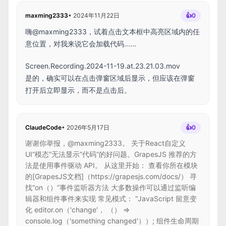
maxming2333
•
2024年11月22日
👍
0
嗨@maxming2333，试着点击文本框中高亮区域内的任
意位置，对我来说它会加载代码......
Screen.Recording.2024-11-19.at.23.21.03.mov
是的，确实可以在点击弹窗区域后显示，但应该在弹窗
打开后立即显示，而不是点击后。
ClaudeCode
•
2026年5月17日
👍
0
谢谢你举报，@maxming2333。 关于React自定义
UI“模态”无法显示“代码”的好问题。GrapesJS 推荐的方
法是使用事件驱动 API。 从这里开始： 查看你所在模块
的[GrapesJS文档]（https://grapesjs.com/docs/） 寻
找“on（）”事件监听器方法 大多数操作可以通过监听编
辑器和组件事件来实现 常见模式： “JavaScript 留意变
化 editor.on（'change'， （） =>
console.log（'something changed'））; 组件生命周期