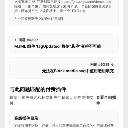
么浏览器？ 铬 可复制演示链接 https://grapesjs.com/demo.html
描述一下那个虫子 如何复现这个漏洞？ 从一个新的编辑器实例开
始，画布是空的 从块面板中，将一个“1列”块拖...
3 个回答
更新于 2025年12月6日
←
问题 #6307
MJML 组件 'tagUpdated' 将使“悬停”变得不可能
问题 #6318
→
无法在Block media svg中使用透明填充
与此问题匹配的付费插件
根据问题关键词和标签相关性精选，助你更快交
查看全部插
付。
件
高级插件目录
浏览适用于区块、存储、导出和高级编辑器工作流的生产就绪付费