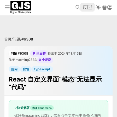
欢迎来到 GJS.MARKET！使用优惠码
首单立
WELCOME2026
🇨🇳
减 $10
首页
/
问题
/
#
6308
问题 #6308
💬 已回答
提出于 2024年11月13日
作者 maxming2333
0 个反应
提问
缺陷
typescript
React 自定义界面“模态”无法显示
“代码”
✓
快速解答
作者 danstarns
你好@maxming2333，试着点击文本框中高亮区域内