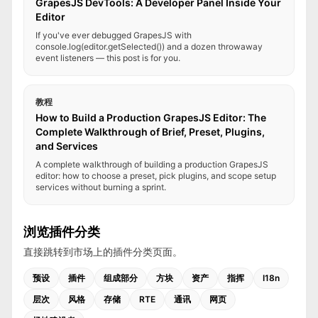
GrapesJS DevTools: A Developer Panel Inside Your
Editor
If you've ever debugged GrapesJS with
console.log(editor.getSelected()) and a dozen throwaway
event listeners — this post is for you.
教程
How to Build a Production GrapesJS Editor: The
Complete Walkthrough of Brief, Preset, Plugins,
and Services
A complete walkthrough of building a production GrapesJS
editor: how to choose a preset, pick plugins, and scope setup
services without burning a sprint.
浏览插件分类
直接跳转到市场上的插件分类页面。
预设
插件
组成部分
方块
资产
指挥
I18n
层次
风格
存储
RTE
通讯
网页