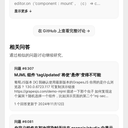
editor.on（'component：mount'， （c） => c...
显示更多
↓
在 GitHub 上查看完整讨论
→
相关问答
通过相似的问题讨论继续研究。
问题 #6307
MJML 组件 'tagUpdated' 将使“悬停”变得不可能
葡萄JS版本 [X] 我确认使用最新版本的GrapesJS 你用的是什么浏
览器？ 130.0.6723.117 可复制演示链接
https://grapesjs.com/demo-mjml 描述一下那个虫子 如何复现这
个漏洞？随机选择一个组件，比如演示页面的第二个“mj-sec...
1 个回答
更新于 2024年11月12日
问题 #6081
自定义组件在初次渲染时无法在 grapsjs/studio 中显示