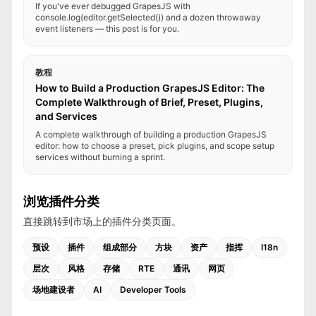
If you've ever debugged GrapesJS with
console.log(editor.getSelected()) and a dozen throwaway
event listeners — this post is for you.
教程
How to Build a Production GrapesJS Editor: The
Complete Walkthrough of Brief, Preset, Plugins,
and Services
A complete walkthrough of building a production GrapesJS
editor: how to choose a preset, pick plugins, and scope setup
services without burning a sprint.
浏览插件分类
直接跳转到市场上的插件分类页面。
预设
插件
组成部分
方块
资产
指挥
I18n
层次
风格
存储
RTE
通讯
网页
场地建设者
AI
Developer Tools