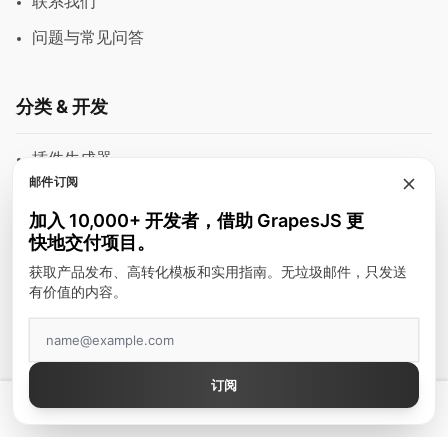
联系我们
问题与常见问答
分类 & 开发
插件生成器
邮件订阅
模块
加入 10,000+ 开发者，借助 GrapesJS 更
富文本编辑器
快地交付项目。
邮件模板
获取产品发布、高转化模板和实用指南。无垃圾邮件，只发送
有价值的内容。
建站工具
顶级作者
订阅
GrapesJS Official
💡 拥有真正好用的 GrapesJS 编辑器 — 起价 $300