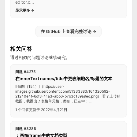
editor.o...
显示更多
↓
在 GitHub 上查看完整讨论
→
相关问答
通过相似的问题讨论继续研究。
问题 #4275
在innerText names/title中更改细胞名/标题的文本
![截图（154）]（https://user-
images.githubusercontent.com/51333883/164320592-
21240e4f-6df8-41a3-abb6-b7b3c189a9ed.png） 看了上传的
截图，我圈出了表格单元格，类别，已选中：...
1 个回答
更新于 2022年4月21日
问题 #3285
：画布iframe中的文档类型