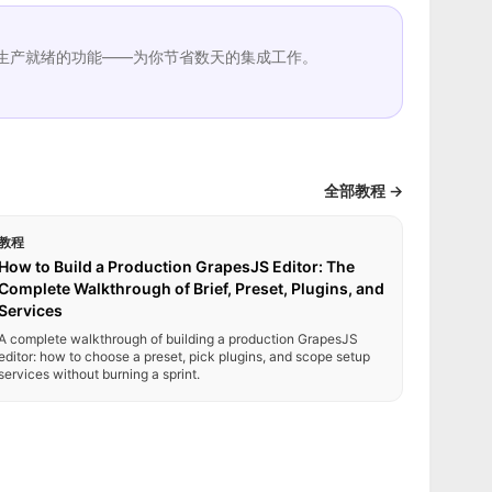
生产就绪的功能——为你节省数天的集成工作。
全部教程 →
教程
How to Build a Production GrapesJS Editor: The
Complete Walkthrough of Brief, Preset, Plugins, and
Services
A complete walkthrough of building a production GrapesJS
editor: how to choose a preset, pick plugins, and scope setup
services without burning a sprint.