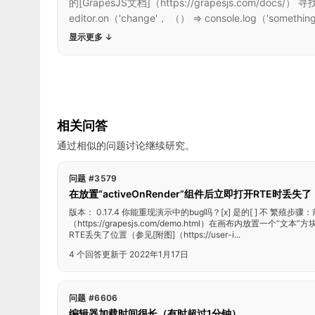
的[GrapesJS文档]（https://grapesjs.com
editor.on（'change'， （） => console.log（'somet
显示更多
↓
相关问答
通过相似的问题讨论继续研究。
问题 #3579
在放置“activeOnRender”组件后立即打开RTE时丢失了
版本： 0.17.4 你能重现演示中的bug吗？[x] 是的[ ] 不 繁殖步骤
（https://grapesjs.com/demo.html）在画布内放置一个
RTE丢失了位置（参见[附图]（https://user-i...
4 个回答
更新于 2022年1月17日
问题 #6606
编辑器加载时间很长（有时超过1分钟）