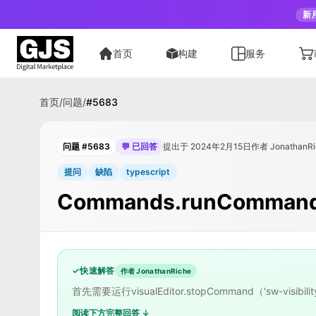
新
首页
构建
服务
首页
/
问题
/
#
5683
问题 #5683
💬 已回答
提出于 2024年2月15日
作者 JonathanRi
提问
缺陷
typescript
Commands.runComm
✓
快速解答
作者 JonathanRiche
首先需要运行visualEditor.stopCommand（'sw-
阅读下方完整回答 ↓