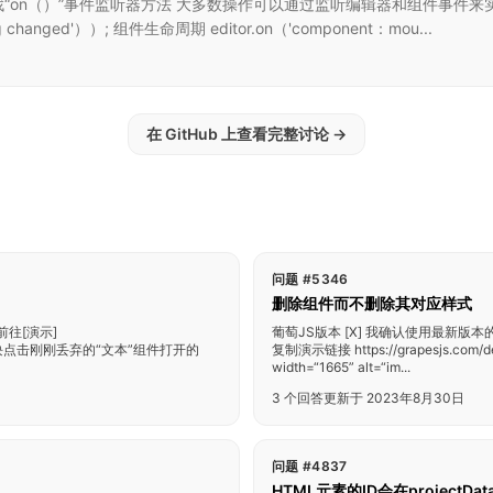
/docs/） 寻找“on（）”事件监听器方法 大多数操作可以通过监听编辑器和组件事件来实
hing changed'））; 组件生命周期 editor.on（'component：mou...
在 GitHub 上查看完整讨论
→
问题 #5346
删除组件而不删除其对应样式
：前往[演示]
葡萄JS版本 [X] 我确认使用最新版本的
“文本”方块点击刚刚丢弃的“文本”组件打开的
复制演示链接 https://grapesjs.
width=“1665” alt=“im...
3 个回答
更新于 2023年8月30日
问题 #4837
HTML元素的ID会在project