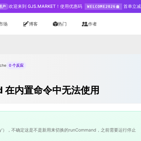
欢迎来到 GJS.MARKET！使用优惠码
首单立减 
用户
WELCOME2026
市场
博客
热门
作者
che
0 个反应
and 在内置命令中无法使用
visibility'），不确定这是不是新用来切换的runCommand，之前需要运行停止