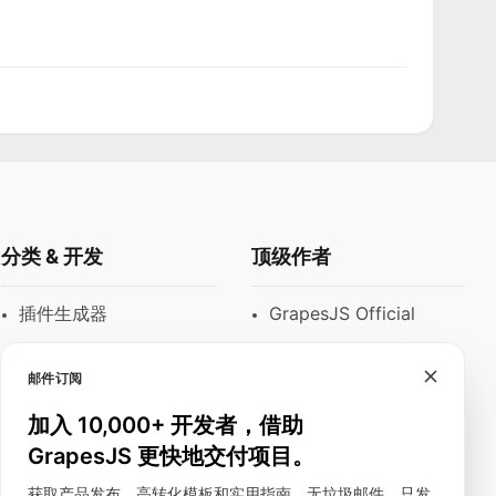
分类 & 开发
顶级作者
插件生成器
GrapesJS Official
模块
DevFuture
Development
邮件订阅
富文本编辑器
Blocomposer
加入 10,000+ 开发者，借助
邮件模板
GrapesJS 更快地交付项目。
Silex
建站工具
获取产品发布、高转化模板和实用指南。无垃圾邮件，只发