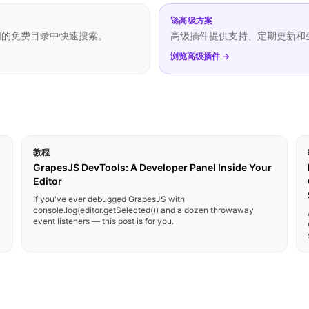
🚀
高级方案
们的免费目录中快速搜索。
高级插件提供支持、定期更新和
浏览高级插件 →
教程
GrapesJS DevTools: A Developer Panel Inside Your
Editor
If you've ever debugged GrapesJS with
console.log(editor.getSelected()) and a dozen throwaway
event listeners — this post is for you.