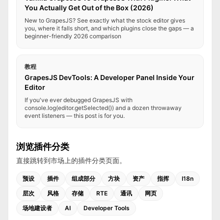
You Actually Get Out of the Box (2026)
New to GrapesJS? See exactly what the stock editor gives
you, where it falls short, and which plugins close the gaps — a
beginner-friendly 2026 comparison
教程
GrapesJS DevTools: A Developer Panel Inside Your
Editor
If you've ever debugged GrapesJS with
console.log(editor.getSelected()) and a dozen throwaway
event listeners — this post is for you.
浏览插件分类
直接跳转到市场上的插件分类页面。
预设
插件
组成部分
方块
资产
指挥
I18n
层次
风格
存储
RTE
通讯
网页
场地建设者
AI
Developer Tools