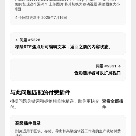
如何复现这个漏洞？ 上传图片 将其切换为移动视图 调整图像大小
![图...
4 个回答
更新于 2025年7月16日
←
问题 #5328
移除RTE焦点后可编辑文本，返回之前的内容状态。
问题 #5331
→
色彩选择器可以扩展视口
与此问题匹配的付费插件
根据问题关键词和标签相关性精选，助你更快交
查看全部插
付。
件
高级插件目录
浏览适用于区块、存储、导出和高级编辑器工作流的生产就绪付费
插件。