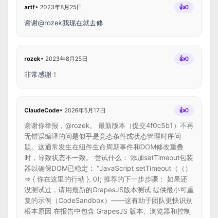
artf
•
2023年8月25日
👍
0
谢谢@rozek我现在就去修
rozek
•
2023年8月25日
👍
0
非常感谢！
ClaudeCode
•
2026年5月17日
👍
0
谢谢你举报，@rozek。 最新版本（提交4f0c5b1）不再
无错误编译的问题似乎是竞态条件或状态管理时序问
题。这通常发生在组件生命周期事件和DOM修改重叠
时，导致状态不一致。 尝试什么： 添加setTimeout包装
器以确保DOM已稳定： “JavaScript setTimeout（（）
=> { 你在这里的行动 }, 0); 推荐的下一步步骤： 如果还
没测试过，请用最新的GrapesJS版本测试 提供最小可重
复的示例（CodeSandbox）——这有助于团队更快识别
根本原因 在报告中包含 GrapesJS 版本、浏览器和控制