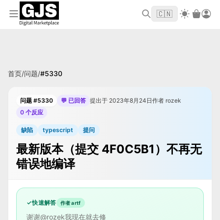
欢迎来到 GJS.MARKET！使用优惠码
首单立
WELCOME2026
🇨🇳
减 $10
首页
/
问题
/
#
5330
问题 #5330
💬 已回答
提出于 2023年8月24日
作者 rozek
0 个反应
缺陷
typescript
提问
最新版本（提交 4F0C5B1）不再无
错误地编译
✓
快速解答
作者 artf
谢谢@rozek我现在就去修