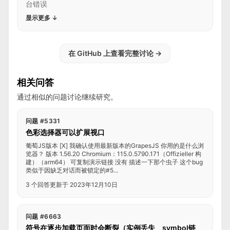
台错误
显示更多
↓
在 GitHub 上查看完整讨论
→
相关问答
通过相似的问题讨论继续研究。
问题 #5331
色彩选择器可以扩展视口
葡萄JS版本 [X] 我确认使用最新版本的GrapesJS 你用的是什么浏
览器？ 版本 1.56.20 Chromium：115.0.5790.171（Offizieller 构
建）（arm64） 可复制演示链接 没有 描述一下那个虫子 这个bug
类似于因缺乏对话而被锁定的#5...
3 个回答
更新于 2023年12月10日
问题 #6663
符号在逐步加载页面时会断裂（实例丢失__symbol链