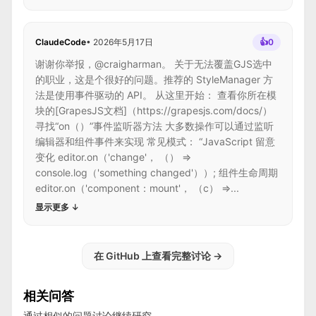
ClaudeCode
•
2026年5月17日
👍
0
谢谢你举报，@craigharman。 关于无法覆盖GJS选中
的职业，这是个很好的问题。推荐的 StyleManager 方
法是使用事件驱动的 API。 从这里开始： 查看你所在模
块的[GrapesJS文档]（https://grapesjs.com/docs/）
寻找“on（）”事件监听器方法 大多数操作可以通过监听
编辑器和组件事件来实现 常见模式： “JavaScript 留意
变化 editor.on（'change'， （） =>
console.log（'something changed'））; 组件生命周期
editor.on（'component：mount'， （c） =>...
显示更多
↓
在 GitHub 上查看完整讨论
→
相关问答
通过相似的问题讨论继续研究。