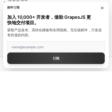
插件生成器
邮件订阅
模块
加入 10,000+ 开发者，借助 GrapesJS 更
富文本编辑器
快地交付项目。
邮件模板
获取产品发布、高转化模板和实用指南。无垃圾邮件，只发送
有价值的内容。
建站工具
顶级作者
订阅
GrapesJS Official
💡 拥有真正好用的 GrapesJS 编辑器 — 起价 $300
DevFuture Development
Blocomposer
Silex