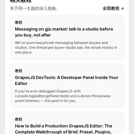
关于同一主题的深入指南。
全部教程 →
教程
Messaging on gjs.market: talk to a studio before
you buy, not after
We've launched private messaging between buyers and
studios. One thread per buyer–studio pair, the whole history in
one place.
教程
GrapesJS DevTools: A Developer Panel Inside Your
Editor
If you've ever debugged GrapesJS with
console.log(editor.getSelected()) and a dozen throwaway
event listeners — this post is for you.
教程
How to Build a Production GrapesJS Editor: The
Complete Walkthrough of Brief, Preset, Plugins,