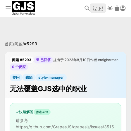
欢迎来到 GJS.MARKET！使用优惠码
首单立
WELCOME2026
🇨🇳
减 $10
首页
/
问题
/
#
5293
问题 #5293
💬 已回答
提出于 2023年8月10日
作者 craigharman
0 个反应
提问
缺陷
style-manager
无法覆盖GJS选中的职业
✓
快速解答
作者 artf
请参考
https://github.com/GrapesJS/grapesjs/issues/3515