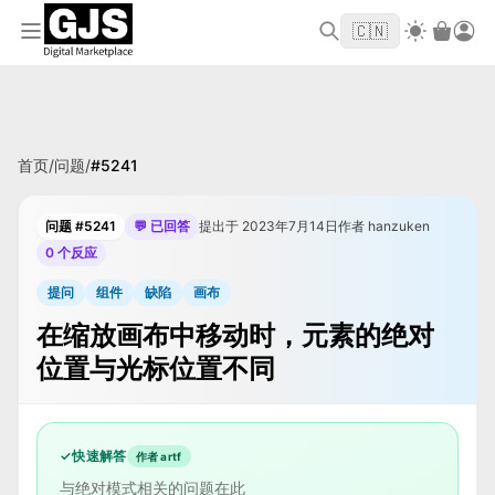
欢迎来到 GJS.MARKET！使用优惠码
首单立
WELCOME2026
🇨🇳
减 $10
首页
/
问题
/
#
5241
问题 #5241
💬 已回答
提出于 2023年7月14日
作者 hanzuken
0 个反应
提问
组件
缺陷
画布
在缩放画布中移动时，元素的绝对
位置与光标位置不同
✓
快速解答
作者 artf
与绝对模式相关的问题在此