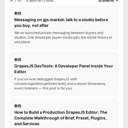
教程
Messaging on gjs.market: talk to a studio before
you buy, not after
We've launched private messaging between buyers and
studios. One thread per buyer–studio pair, the whole history in
one place.
教程
GrapesJS DevTools: A Developer Panel Inside Your
Editor
If you've ever debugged GrapesJS with
console.log(editor.getSelected()) and a dozen throwaway
event listeners — this post is for you.
教程
How to Build a Production GrapesJS Editor: The
Complete Walkthrough of Brief, Preset, Plugins,
and Services