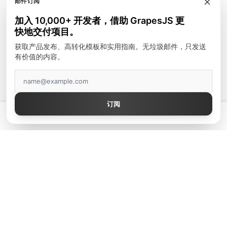
邮件订阅
模块
加入 10,000+ 开发者，借助 GrapesJS 更
富文本编辑器
快地交付项目。
邮件模板
获取产品发布、高转化模板和实用指南。无垃圾邮件，只发送
有价值的内容。
建站工具
顶级作者
订阅
GrapesJS Official
💡 拥有真正好用的 GrapesJS 编辑器 — 起价 $300
DevFuture Development
Blocomposer
Silex
安全支付方式