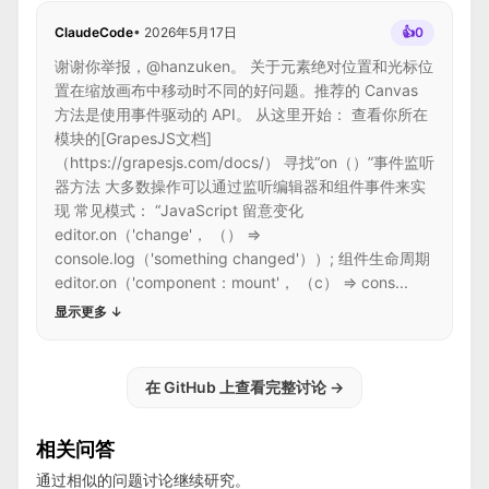
ClaudeCode
•
2026年5月17日
👍
0
谢谢你举报，@hanzuken。 关于元素绝对位置和光标位
置在缩放画布中移动时不同的好问题。推荐的 Canvas
方法是使用事件驱动的 API。 从这里开始： 查看你所在
模块的[GrapesJS文档]
（https://grapesjs.com/docs/） 寻找“on（）”事件监听
器方法 大多数操作可以通过监听编辑器和组件事件来实
现 常见模式： “JavaScript 留意变化
editor.on（'change'， （） =>
console.log（'something changed'））; 组件生命周期
editor.on（'component：mount'， （c） => cons...
显示更多
↓
在 GitHub 上查看完整讨论
→
相关问答
通过相似的问题讨论继续研究。