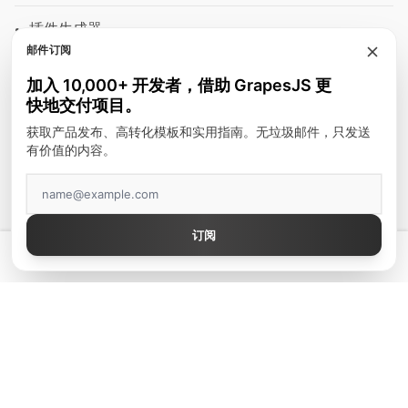
插件生成器
邮件订阅
模块
加入 10,000+ 开发者，借助 GrapesJS 更
富文本编辑器
快地交付项目。
邮件模板
获取产品发布、高转化模板和实用指南。无垃圾邮件，只发送
有价值的内容。
建站工具
顶级作者
订阅
GrapesJS Official
💡 拥有真正好用的 GrapesJS 编辑器 — 起价 $300
DevFuture Development
Blocomposer
Silex