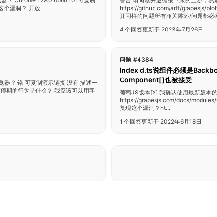
hrome 129.0.6668.101可复制
警告 请阅读并遵循接下来的三步，然
复现这个漏洞？ 开放
https://github.com/artf/gra
开同样的问题所有相关陈述/问题都必须
4 个回答
更新于 2023年7月26日
问题 #4384
Index.d.ts说组件必须是Backb
Component[]也被接受
浏览器？ 铬 可复制演示链接 没有 描述一
串类型。 预期的行为是什么？ 我应该可以用字
葡萄JS版本[X] 我确认使用最新版本
https://grapesjs.com/docs/mod
复现这个漏洞？ht...
1 个回答
更新于 2022年6月18日