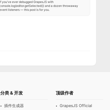
If you've ever debugged GrapesJS with
console.log(editor.getSelected()) and a dozen throwaway
event listeners — this post is for you.
分类 & 开发
顶级作者
插件生成器
GrapesJS Official