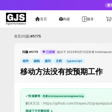
新
首页
构建
服务
首页
/
问题
/
#
5175
问题 #5175
💬 已回答
提出于 2023年6月10日
作者 krishnaever
组件
缺陷
提问
文档
typescript
移动方法没有按预期工作
✓
快速解答
作者 krishnaeverestengineering
解决方法：https://github.com/GrapesJS/grapesjs/pul
阅读下方完整回答 ↓