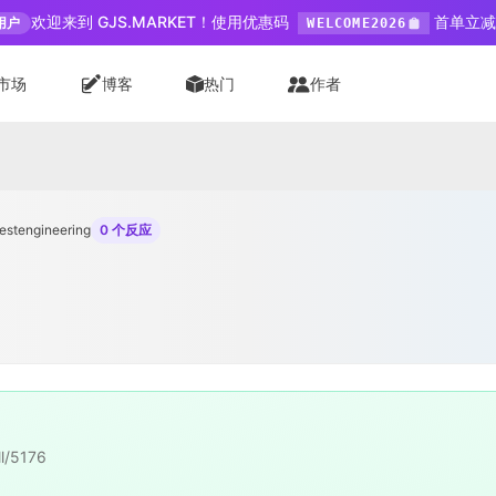
欢迎来到 GJS.MARKET！使用优惠码
首单立减 
用户
WELCOME2026
市场
博客
热门
作者
estengineering
0 个反应
l/5176