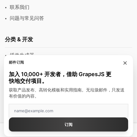
联系我们
问题与常见问答
分类 & 开发
插件生成器
邮件订阅
模块
加入 10,000+ 开发者，借助 GrapesJS 更
富文本编辑器
快地交付项目。
邮件模板
获取产品发布、高转化模板和实用指南。无垃圾邮件，只发送
有价值的内容。
建站工具
顶级作者
订阅
GrapesJS Official
💡 拥有真正好用的 GrapesJS 编辑器 — 起价 $300