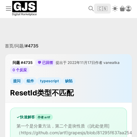
欢迎来到 GJS.MARKET！使用优惠码
首单立
WELCOME2026
🇨🇳
减 $10
首页
/
问题
/
#
4735
问题 #4735
💬 已回答
提出于 2022年11月17日
作者 vaneatka
0 个反应
提问
组件
typescript
缺陷
ResetId类型不匹配
✓
快速解答
作者 artf
第一个是分量方法，第二个是块性质（[此处使用]
（https://github.com/artf/grapesjs/blob/81295f637aa254