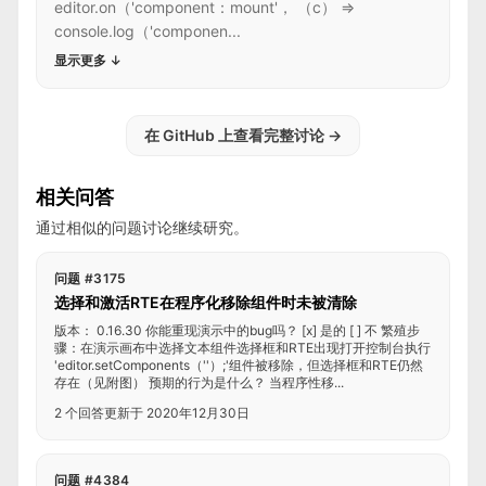
editor.on（'component：mount'， （c） =>
console.log（'componen...
显示更多
↓
在 GitHub 上查看完整讨论
→
相关问答
通过相似的问题讨论继续研究。
问题 #3175
选择和激活RTE在程序化移除组件时未被清除
版本： 0.16.30 你能重现演示中的bug吗？ [x] 是的 [ ] 不 繁殖步
骤：在演示画布中选择文本组件选择框和RTE出现打开控制台执行
'editor.setComponents（''）;'组件被移除，但选择框和RTE仍然
存在（见附图） 预期的行为是什么？ 当程序性移...
2 个回答
更新于 2020年12月30日
问题 #4384