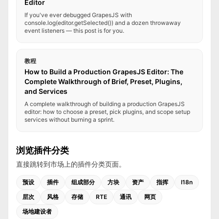
Editor
If you've ever debugged GrapesJS with
console.log(editor.getSelected()) and a dozen throwaway
event listeners — this post is for you.
教程
How to Build a Production GrapesJS Editor: The
Complete Walkthrough of Brief, Preset, Plugins,
and Services
A complete walkthrough of building a production GrapesJS
editor: how to choose a preset, pick plugins, and scope setup
services without burning a sprint.
浏览插件分类
直接跳转到市场上的插件分类页面。
预设
插件
组成部分
方块
资产
指挥
I18n
层次
风格
存储
RTE
通讯
网页
场地建设者