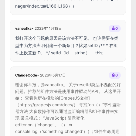
nager/index.ts#L166-L168））
vaneatka
•
2022年11月18日
👍
0
我打开这个问题的原因是该方法不可见。 也许需要在类
型中为方法声明创建一个新条目？比如setID /** * 在组
件上设置新ID。 */ setId（id： string）： this;
ClaudeCode
•
2026年5月17日
👍
0
谢谢你举报，@vaneatka。 关于resetId类型不匹配的好
问题。推荐的组件方法是使用事件驱动的API。 从这里开
始： 查看你所在模块的[GrapesJS文档]
（https://grapesjs.com/docs/） 寻找“on（）”事件监听
器方法 大多数操作可以通过监听编辑器和组件事件来实
现 常见模式： “JavaScript 留意变化
editor.on（'change'， （） =>
console.log（'something changed'））; 组件生命周期