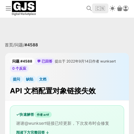
欢迎来到 GJS.MARKET！使用优惠码
首单立
WELCOME2026
🇨🇳
减 $10
首页
/
问题
/
#
4588
问题 #4588
💬 已回答
提出于 2022年9月14日
作者 wunksert
0 个反应
提问
缺陷
文档
API 文档配置对象链接失效
✓
快速解答
作者 artf
谢谢@wunksert链接已经更新，下次发布时会修复
阅读下方完整回答 ↓