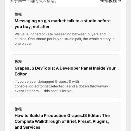
关于同一主题的深入指南。
全部教程 →
教程
Messaging on gjs.market: talk to a studio before
you buy, not after
We've launched private messaging between buyers and
studios. One thread per buyer–studio pair, the whole history in
one place.
教程
GrapesJS DevTools: A Developer Panel Inside Your
Editor
If you've ever debugged GrapesJS with
console.log(editor.getSelected()) and a dozen throwaway
event listeners — this post is for you.
教程
How to Build a Production GrapesJS Editor: The
Complete Walkthrough of Brief, Preset, Plugins,
and Services