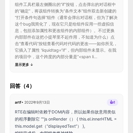
组件工具栏最左侧圈出的“if”按钮，点击弹出的对话框中
的“确定”，将该组件转换为“条件文本”组件双击新创建的
“打开条件句选择”组件（通常会弹出对话框，但为了解决
这个bug我简化了，现在它只是给组件应用一些虚拟信
息，包括添加属性和更改组件的内部组件）。不过更换
内部部件在这把小提琴里不起作用，不知道为什么）点
击“查看代码”按钮查看代码对代码的更改——如你所见，
它插入了属性 'liquidtag=“if”，但内部组件未显示。在我
的项目中，这个跨度的内部分量是“<span li...
显示更多
↓
回答（4）
artf
•
2022年9月13日
👍
1
RTE在编辑时依赖于DOM内容，所以如果你故意用类似
的程序删除它 “''js onRender（） { this.el.innerHTML =
this.model.get（“displayedText”） },