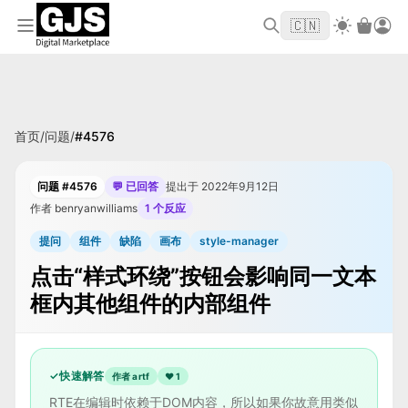
欢迎来到 GJS.MARKET！使用优惠码
首单立
WELCOME2026
🇨🇳
减 $10
首页
/
问题
/
#
4576
问题 #4576
💬 已回答
提出于 2022年9月12日
作者 benryanwilliams
1 个反应
提问
组件
缺陷
画布
style-manager
点击“样式环绕”按钮会影响同一文本
框内其他组件的内部组件
✓
快速解答
作者 artf
❤
1
RTE在编辑时依赖于DOM内容，所以如果你故意用类似