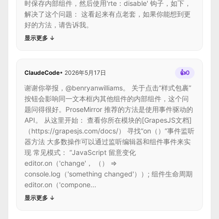
时保存内部组件，然后使用'rte：disable' 钩子，如下，
解决了这个问题： 这看起来有点老套，如果你能想到更
好的方法，请告诉我。
显示更多
↓
ClaudeCode
•
2026年5月17日
👍
0
谢谢你举报，@benryanwilliams。 关于点击“样式包裹”
按钮会影响同一文本框内其他组件的内部组件，这个问
题问得很好。ProseMirror 推荐的方法是使用事件驱动的
API。 从这里开始： 查看你所在模块的[GrapesJS文档]
（https://grapesjs.com/docs/） 寻找“on（）”事件监听
器方法 大多数操作可以通过监听编辑器和组件事件来实
现 常见模式： “JavaScript 留意变化
editor.on（'change'， （） =>
console.log（'something changed'））; 组件生命周期
editor.on（'compone...
显示更多
↓