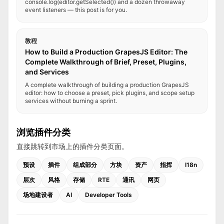
console.log(editor.getSelected()) and a dozen throwaway
event listeners — this post is for you.
教程
How to Build a Production GrapesJS Editor: The
Complete Walkthrough of Brief, Preset, Plugins,
and Services
A complete walkthrough of building a production GrapesJS
editor: how to choose a preset, pick plugins, and scope setup
services without burning a sprint.
浏览插件分类
直接跳转到市场上的插件分类页面。
预设
插件
组成部分
方块
资产
指挥
I18n
层次
风格
存储
RTE
通讯
网页
场地建设者
AI
Developer Tools