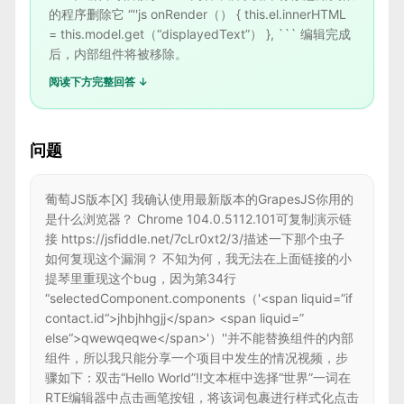
的程序删除它 “''js onRender（） { this.el.innerHTML
= this.model.get（“displayedText”） }, ``` 编辑完成
后，内部组件将被移除。
阅读下方完整回答 ↓
问题
葡萄JS版本[X] 我确认使用最新版本的GrapesJS你用的
是什么浏览器？ Chrome 104.0.5112.101可复制演示链
接 https://jsfiddle.net/7cLr0xt2/3/描述一下那个虫子
如何复现这个漏洞？ 不知为何，我无法在上面链接的小
提琴里重现这个bug，因为第34行
“selectedComponent.components（'<span liquid=”if
contact.id“>jhbjhhgjj</span> <span liquid=”
else“>qwewqeqwe</span>'）''并不能替换组件的内部
组件，所以我只能分享一个项目中发生的情况视频，步
骤如下：双击“Hello World”!!文本框中选择“世界”一词在
RTE编辑器中点击画笔按钮，将该词包裹进行样式化点击