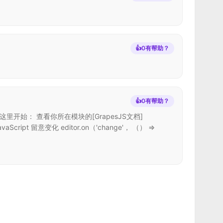
👍
0
有帮助？
👍
0
有帮助？
这里开始： 查看你所在模块的[GrapesJS文档]
pt 留意变化 editor.on（'change'， （） =>