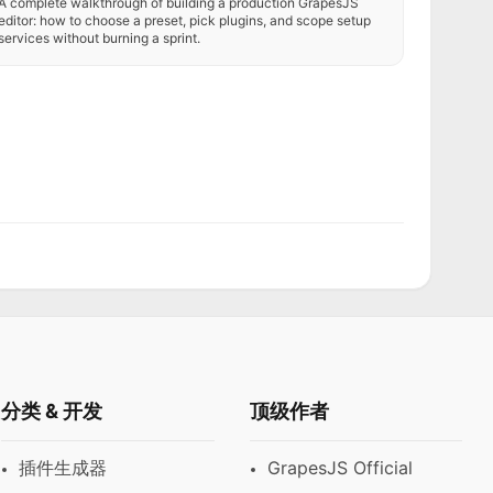
A complete walkthrough of building a production GrapesJS
editor: how to choose a preset, pick plugins, and scope setup
services without burning a sprint.
分类 & 开发
顶级作者
插件生成器
GrapesJS Official