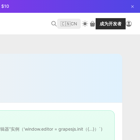
$10
🇨🇳
CN
成为开发者
window.editor = grapesjs.init（{...}）`)