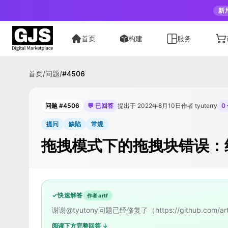
新
首页
构建
服务
首页
/
问题
/
#
4506
问题 #4506
💬 已回答
提出于 2022年8月10日
作者 tyuterry
0
提问
缺陷
常规
拖拽模式下的拖拽块错误：
✓
快速解答
作者 artf
谢谢@tyutony问题已经修复了（https://github.com/ar
阅读下方完整回答 ↓