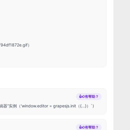
794df1872e.gif）
👍
0
有帮助？
器”实例（'window.editor
= grapesjs.init（{...}）`)
👍
0
有帮助？