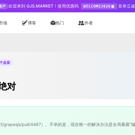
欢迎来到 GJS.MARKET！使用优惠码
首单立减 
用户
WELCOME2026
市场
博客
热门
作者
 个反应
绝对
tf/grapesjs/pull/4487）。不幸的是，现在唯一的解决办法是全局暴露“编辑器”实例（'