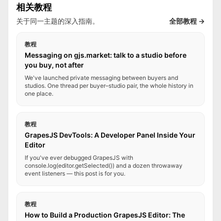
相关教程
关于同一主题的深入指南。
全部教程 →
教程
Messaging on gjs.market: talk to a studio before
you buy, not after
We've launched private messaging between buyers and
studios. One thread per buyer–studio pair, the whole history in
one place.
教程
GrapesJS DevTools: A Developer Panel Inside Your
Editor
If you've ever debugged GrapesJS with
console.log(editor.getSelected()) and a dozen throwaway
event listeners — this post is for you.
教程
How to Build a Production GrapesJS Editor: The