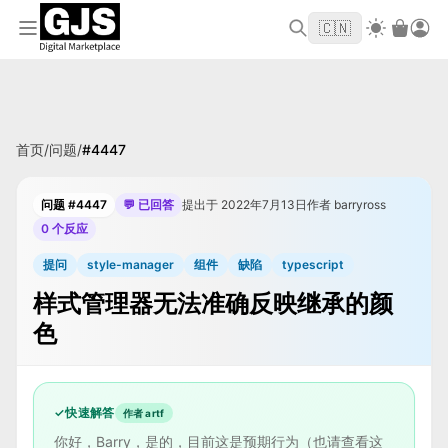
欢迎来到 GJS.MARKET！使用优惠码
首单立
WELCOME2026
🇨🇳
减 $10
首页
/
问题
/
#
4447
问题 #4447
💬 已回答
提出于 2022年7月13日
作者 barryross
0 个反应
提问
style-manager
组件
缺陷
typescript
样式管理器无法准确反映继承的颜
色
✓
快速解答
作者 artf
你好，Barry，是的，目前这是预期行为（也请查看这