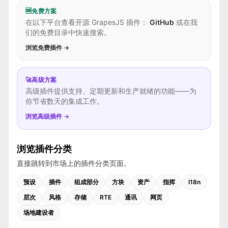
🆓
免费方案
在以下平台查看开源 GrapesJS 插件：
GitHub
或在我
们的免费目录中快速搜索。
浏览免费插件 →
🚀
高级方案
高级插件提供支持、定期更新和生产就绪的功能——为
你节省数天的集成工作。
浏览高级插件 →
浏览插件分类
直接跳转到市场上的插件分类页面。
预设
插件
组成部分
方块
资产
指挥
I18n
层次
风格
存储
RTE
通讯
网页
场地建设者