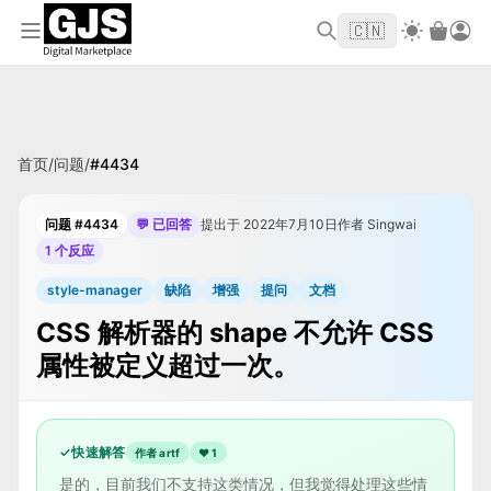
欢迎来到 GJS.MARKET！使用优惠码
首单立
WELCOME2026
🇨🇳
减 $10
首页
/
问题
/
#
4434
问题 #4434
💬 已回答
提出于 2022年7月10日
作者 Singwai
1 个反应
style-manager
缺陷
增强
提问
文档
CSS 解析器的 shape 不允许 CSS
属性被定义超过一次。
✓
快速解答
作者 artf
❤
1
是的，目前我们不支持这类情况，但我觉得处理这些情