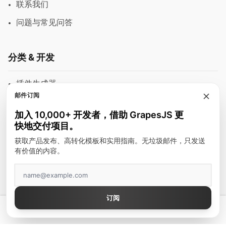
联系我们
问题与常见问答
分类 & 开发
插件生成器
邮件订阅
模块
加入 10,000+ 开发者，借助 GrapesJS 更
富文本编辑器
快地交付项目。
邮件模板
获取产品发布、高转化模板和实用指南。无垃圾邮件，只发送
有价值的内容。
建站工具
顶级作者
订阅
GrapesJS Official
💡 拥有真正好用的 GrapesJS 编辑器 — 起价 $300