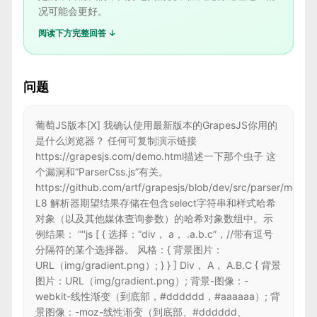
况可能会更好。
阅读下方完整回答 ↓
问题
葡萄JS版本[X] 我确认使用最新版本的GrapesJS你用的
是什么浏览器？ 任何可复制演示链接
https://grapesjs.com/demo.html描述一下那个虫子 这
个漏洞和“ParserCss.js”有关。
https://github.com/artf/grapesjs/blob/dev/src/parser/model
L8 解析器期望结果存储在包含select字符串和样式哈希
对象（以及其他媒体查询参数）的哈希对象数组中。示
例结果： “''js [ { 选择：“div， a， .a.b.c”，//带有逗号
分隔符的某个选择器。 风格：{ 背景图片：
URL（img/gradient.png）; } } ] Div， A， A.B.C { 背景
图片：URL（img/gradient.png）; 背景-图像：-
webkit-线性渐变（到底部，#dddddd，#aaaaaa）; 背
景图像：-moz-线性渐变（到底部、#dddddd、