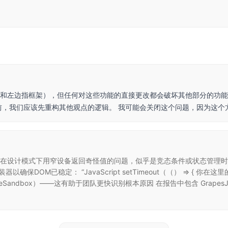
和左边指框架），但任何对这些功能的直接更改都会破坏其他部分的功能
前，我们应该先重构其他观点的逻辑。 我可能会关闭这个问题，因为这个
.getPosition 在设计模式下用窄设备返回奇怪值的问题，似乎是竞态条件或
以确保DOM已稳定： “JavaScript setTimeout（（） => { 你
eSandbox）——这有助于团队更快识别根本原因 在报告中包含 Grape