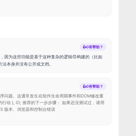
👍
0
有帮助？
，因为这些功能是基于这种复杂的逻辑😞构建的（比如
方法本身并没有公开或文档。
👍
0
有帮助？
状态管理时序问题。这通常发生在组件生命周期事件和DOM修改重
在这里的行动 }, 0); 推荐的下一步步骤： 如果还没测试过，请用
sJS 版本、浏览器和控制台错误