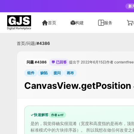
新
首页
构建
服务
首页
/
问题
/
#
4386
问题 #4386
💬 已回答
提出于 2022年6月15日
作者 contentfree
组件
缺陷
提问
画布
CanvasView.getPo
✓
快速解答
作者 artf
是的，我觉得确实很混淆（宽度和高度指的是画布，顶
标准模式中的方块排序器）。 所以我想在做任何改变之