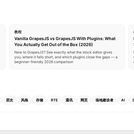
教程
Vanilla GrapesJS vs GrapesJS With Plugins: What
You Actually Get Out of the Box (2026)
New to GrapesJS? See exactly what the stock editor gives
you, where it falls short, and which plugins close the gaps — a
beginner-friendly 2026 comparison
层次
风格
存储
RTE
通讯
网页
场地建设者
AI