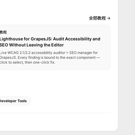
全部教程 →
教程
Lighthouse for GrapesJS: Audit Accessibility and
SEO Without Leaving the Editor
Live WCAG 2.1/2.2 accessibility auditor + SEO manager for
GrapesJS. Every finding is bound to the exact component —
click to select, then one-click fix.
Developer Tools