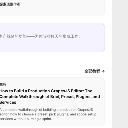
探索顶级作者
生产就绪的功能——为你节省数天的集成工作。
全部教程 →
教程
How to Build a Production GrapesJS Editor: The
Complete Walkthrough of Brief, Preset, Plugins, and
Services
A complete walkthrough of building a production GrapesJS
editor: how to choose a preset, pick plugins, and scope setup
services without burning a sprint.