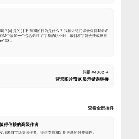
bug吗？[x] 是的[ ] 不 预期的行为是什么？ 我预计这门课会保持我命名
DOM中添加一个包含斜杠“/”字符的职业时，该斜杠字符会变成破折
“38...
问题 #4362
→
背景图片预览 显示错误链接
查看全部插件
值得信赖的高级作者
发现来自市场资深作者、提供支持和定期更新的付费插件。