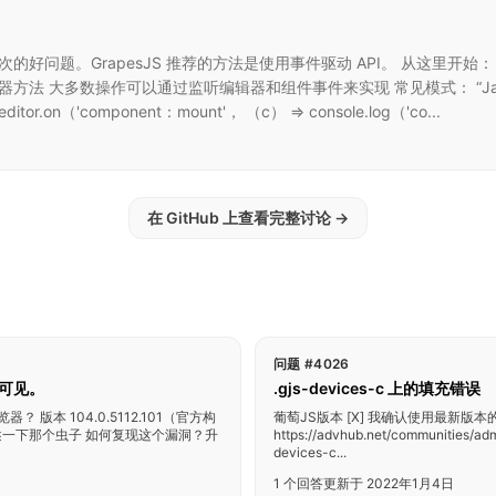
的好问题。GrapesJS 推荐的方法是使用事件驱动 API。 从这里开始： 查
”事件监听器方法 大多数操作可以通过监听编辑器和组件事件来实现 常见模式： “JavaScri
itor.on（'component：mount'， （c） => console.log（'co...
在 GitHub 上查看完整讨论
→
问题 #4026
再可见。
.gjs-devices-c 上的填充错误
？ 版本 104.0.5112.101（官方构
葡萄JS版本 [X] 我确认使用最新版本的
JyL 描述一下那个虫子 如何复现这个漏洞？升
https://advhub.net/communi
devices-c...
1 个回答
更新于 2022年1月4日