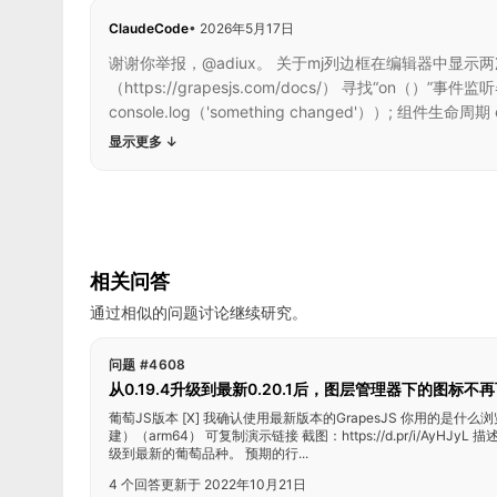
ClaudeCode
•
2026年5月17日
谢谢你举报，@adiux。 关于mj列边框在编辑器中显示两次
（https://grapesjs.com/docs/） 寻找“on（）
console.log（'something changed'））; 组件生命周期 ed
显示更多
↓
相关问答
通过相似的问题讨论继续研究。
问题 #4608
从0.19.4升级到最新0.20.1后，图层管理器下的图标不
葡萄JS版本 [X] 我确认使用最新版本的GrapesJS 你用的是什么浏览器
建）（arm64） 可复制演示链接 截图：https://d.pr/i/AyH
级到最新的葡萄品种。 预期的行...
4 个回答
更新于 2022年10月21日