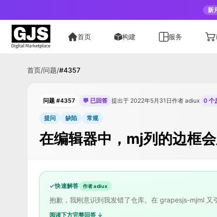
新
首页
构建
服务
首页
/
问题
/
#
4357
问题 #4357
💬 已回答
提出于 2022年5月31日
作者 adiux
0 
提问
缺陷
常规
在编辑器中，mj列的边框
✓
快速解答
作者 adiux
抱歉，我刚意识到我发错了仓库。在 grapesjs-mjml
阅读下方完整回答 ↓