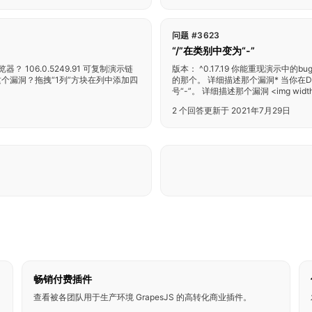
问题 #3623
“/”在类别中变为“-”
？ 106.0.5249.91 可复制演示链
版本： ^0.17.19 你能重现演示中的
 如何复现这个漏洞？拖拽“1列”方块在列中添加四
的那个。 详细描述那个漏洞* 当你在
号“-”。 详细描述那个漏洞 <img width=
2 个回答
更新于 2021年7月29日
畅销付费插件
查看被各团队用于生产环境 GrapesJS 的高转化商业插件。