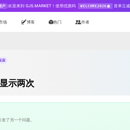
欢迎来到 GJS.MARKET！使用优惠码
首单立减 
用户
WELCOME2026
市场
博客
热门
作者
个反应
会显示两次
 又引发了另一个问题。