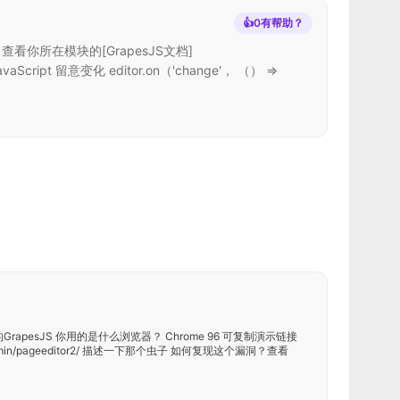
👍
0
有帮助？
看你所在模块的[GrapesJS文档]
pt 留意变化 editor.on（'change'， （） =>
GrapesJS 你用的是什么浏览器？ Chrome 96 可复制演示链接
ties/admin/pageeditor2/ 描述一下那个虫子 如何复现这个漏洞？查看