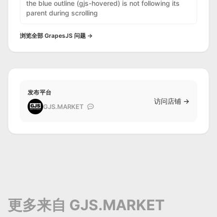
the blue outline (gjs-hovered) is not following its
parent during scrolling
浏览全部 GrapesJS 问题 →
发布平台
访问店铺 →
GJS.MARKET
更多来自 GJS.MARKET