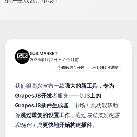
插件生成器。市场！
#
GRAPESJS 插件生成器
#
创建插件 GRAPESJS
#
GRAPESJS 插件
GJS.MARKET
2026年1月7日
•
7 个月前
阅读约 1 分钟
1,662 次浏览
我们很高兴宣布一款
强大的新工具，专为
GrapesJS开发
者服务——GJS
上的
GrapesJS插件生成器
。市场！此功能帮助
你
跳过重复的设置工作
，通过
最佳实践配置
和现代工具
更快地开始构建插件
。