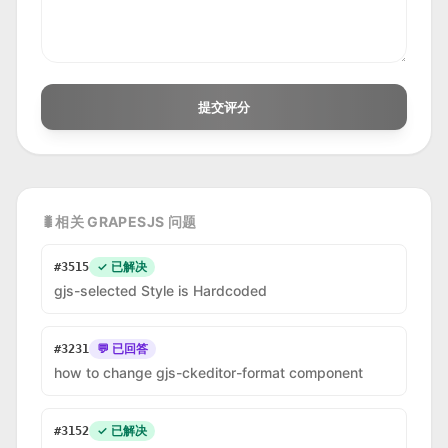
提交评分
🐛
相关 GRAPESJS 问题
✓ 已解决
#
3515
gjs-selected Style is Hardcoded
💬 已回答
#
3231
how to change gjs-ckeditor-format component
✓ 已解决
#
3152