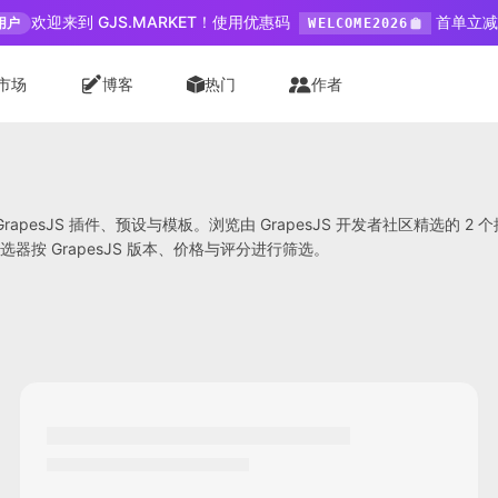
欢迎来到 GJS.MARKET！使用优惠码
首单立减 
用户
WELCOME2026
市场
博客
热门
作者
esjs」的 GrapesJS 插件、预设与模板。浏览由 GrapesJS 开发者社
按 GrapesJS 版本、价格与评分进行筛选。